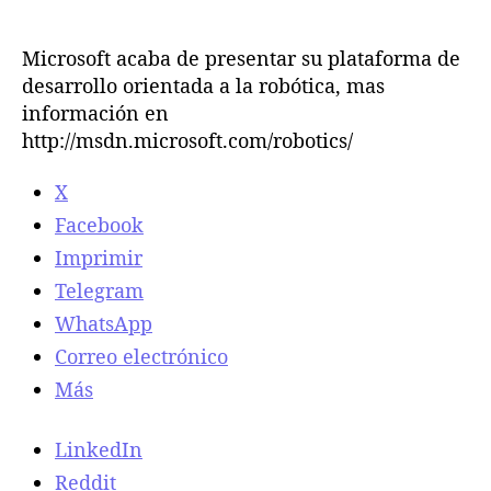
i
d
d
c
e
e
r
Microsoft acaba de presentar su plataforma de
l
l
o
desarrollo orientada a la robótica, mas
a
a
s
información en
e
e
o
http://msdn.microsoft.com/robotics/
n
n
f
t
t
t
r
r
X
p
a
a
r
Facebook
d
d
e
Imprimir
a
a
s
Telegram
e
n
WhatsApp
t
Correo electrónico
a
Más
s
u
p
LinkedIn
l
Reddit
a