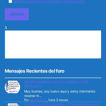
Acepta nuestros terminos y condiciones
Δ
Mensajes Recientes del foro
Válvulas pepepako de bajo consumo y fácil
fabricación.
Muy buenas, soy nuevo aqui y estoy intentando
mostrar m...
Por
Pepepako2
,
hace 3 meses
Robot L o L a i L o _Remoto : 10 maneras de mover