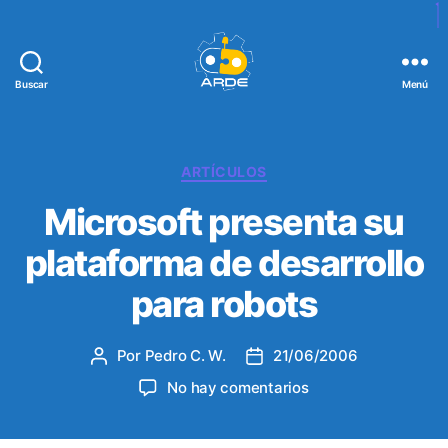
Buscar
Menú
W
e
b
d
C
ARTÍCULOS
e
a
Microsoft presenta su
A
t
R
e
plataforma de desarrollo
D
g
E
o
para robots
r
í
a
Por
Pedro C. W.
21/06/2006
A
F
s
u
e
e
No hay comentarios
t
c
n
o
h
M
r
a