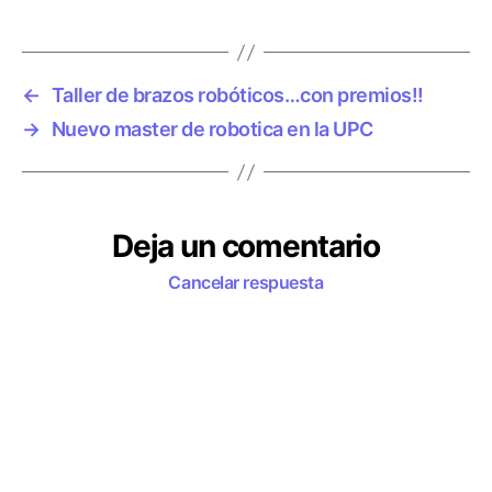
t
a
i
r
q
a
u
r
←
Taller de brazos robóticos…con premios!!
e
o
→
Nuevo master de robotica en la UPC
t
b
a
o
s
t
s
Deja un comentario
Cancelar respuesta