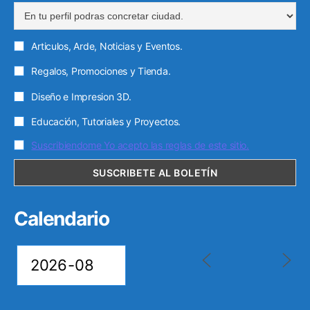
i
c
Articulos, Arde, Noticias y Eventos.
o
Regalos, Promociones y Tienda.
Diseño e Impresion 3D.
Educación, Tutoriales y Proyectos.
Suscribiendome Yo acepto las reglas de este sitio.
Calendario