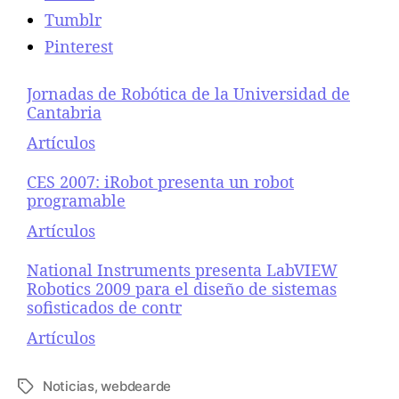
t
Tumblr
a
Pinterest
f
o
Jornadas de Robótica de la Universidad de
r
Cantabria
m
a
Respecto a
Artículos
d
e
CES 2007: iRobot presenta un robot
d
programable
e
Respecto a
Artículos
s
a
National Instruments presenta LabVIEW
r
Robotics 2009 para el diseño de sistemas
r
sofisticados de contr
o
l
Respecto a
Artículos
l
o
Noticias
,
webdearde
E
p