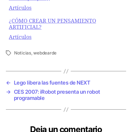
Respecto a
Artículos
¿CÓMO CREAR UN PENSAMIENTO
ARTIFICIAL?
Respecto a
Artículos
Noticias
,
webdearde
E
t
i
q
u
←
Lego libera las fuentes de NEXT
e
→
CES 2007: iRobot presenta un robot
t
programable
a
s
Deja un comentario