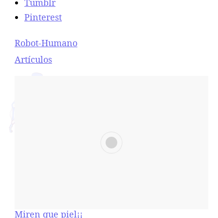
Tumblr
Pinterest
Robot-Humano
Respecto a
Artículos
Miren que piel¡¡