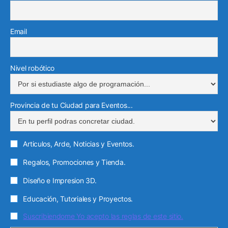
k
a
i
a
e
m
n
m
l
Email
e
c
t
Nivel robótico
r
ó
Provincia de tu Ciudad para Eventos...
n
i
c
Articulos, Arde, Noticias y Eventos.
o
Regalos, Promociones y Tienda.
Diseño e Impresion 3D.
Educación, Tutoriales y Proyectos.
Suscribiendome Yo acepto las reglas de este sitio.