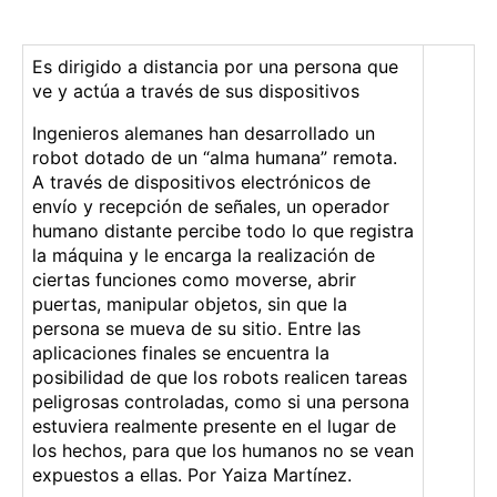
a
l
l
n
a
a
u
Es dirigido a distancia por una persona que
e
e
n
ve y actúa a través de sus dispositivos
n
n
r
t
t
o
Ingenieros alemanes han desarrollado un
r
r
b
robot dotado de un “alma humana” remota.
a
a
o
A través de dispositivos electrónicos de
d
d
t
envío y recepción de señales, un operador
a
a
d
humano distante percibe todo lo que registra
o
la máquina y le encarga la realización de
t
ciertas funciones como moverse, abrir
a
puertas, manipular objetos, sin que la
d
persona se mueva de su sitio. Entre las
o
aplicaciones finales se encuentra la
d
posibilidad de que los robots realicen tareas
e
peligrosas controladas, como si una persona
“
estuviera realmente presente en el lugar de
a
los hechos, para que los humanos no se vean
l
expuestos a ellas. Por Yaiza Martínez.
m