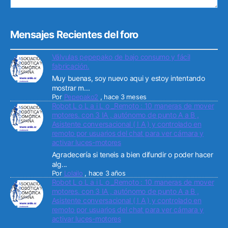
Mensajes Recientes del foro
Válvulas pepepako de bajo consumo y fácil
fabricación.
Muy buenas, soy nuevo aqui y estoy intentando
mostrar m...
Por
Pepepako2
,
hace 3 meses
Robot L o L a i L o _Remoto : 10 maneras de mover
motores. con 3 IA , autónomo de punto A a B ,
Asistente conversacional ( I A ) y controlado en
remoto por usuarios del chat para ver cámara y
activar luces-motores
Agradecería si teneis a bien difundir o poder hacer
alg...
Por
Lolailo
,
hace 3 años
Robot L o L a i L o _Remoto : 10 maneras de mover
motores. con 3 IA , autónomo de punto A a B ,
Asistente conversacional ( I A ) y controlado en
remoto por usuarios del chat para ver cámara y
activar luces-motores