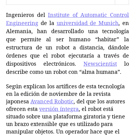
a
h
Ingenieros del
Institute of Automatic Control
u
Engineering
de la
universidad de Munich
, en
m
Alemania, han desarrollado una tecnología
a
que permite al ser humano “habitar” la
n
a
estructura de un robot a distancia, dándole
”
órdenes que el robot ejecutaría a través de
dispositivos electrónicos.
Newscientist
lo
describe como un robot con “alma humana”.
Según explican los artífices de esta tecnología
en la edición de noviembre de la revista
japonesa
Avanced Robotic
, del que los autores
ofrecen esta
versión íntegra
, el robot está
situado sobre una plataforma giratoria y tiene
un brazo extensible que es utilizado para
manipular objetos. Un operador hace que el