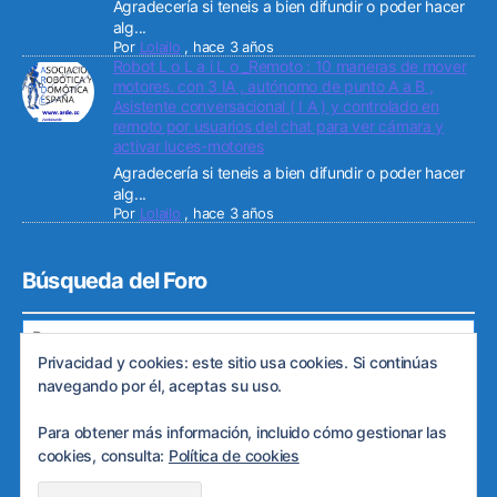
Agradecería si teneis a bien difundir o poder hacer
alg...
Por
Lolailo
,
hace 3 años
Robot L o L a i L o _Remoto : 10 maneras de mover
motores. con 3 IA , autónomo de punto A a B ,
Asistente conversacional ( I A ) y controlado en
remoto por usuarios del chat para ver cámara y
activar luces-motores
Agradecería si teneis a bien difundir o poder hacer
alg...
Por
Lolailo
,
hace 3 años
Búsqueda del Foro
Privacidad y cookies: este sitio usa cookies. Si continúas
navegando por él, aceptas su uso.
Para obtener más información, incluido cómo gestionar las
© 2026
Web de ARDE
Subir
↑
cookies, consulta:
Política de cookies
Política de privacidad