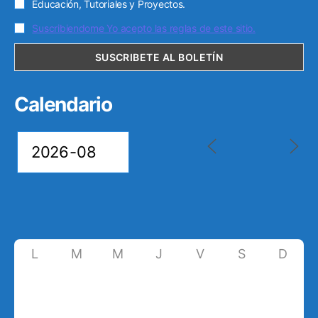
Educación, Tutoriales y Proyectos.
Suscribiendome Yo acepto las reglas de este sitio.
Calendario
L
M
M
J
V
S
D
27
28
29
30
31
1
2
6
3
4
5
7
8
9