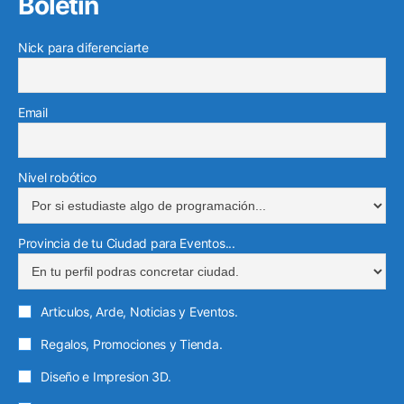
Boletín
k
e
r
o
e
b
g
e
g
e
o
r
e
r
Nick para diferenciarte
d
r
o
k
a
i
a
e
m
n
m
l
Email
e
c
t
Nivel robótico
r
ó
Provincia de tu Ciudad para Eventos...
n
i
c
Articulos, Arde, Noticias y Eventos.
o
Regalos, Promociones y Tienda.
Diseño e Impresion 3D.