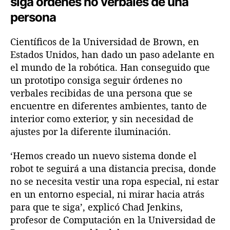
siga órdenes no verbales de una
a
a
-
e
e
persona
H
n
n
u
t
t
m
Científicos de la Universidad de Brown, en
r
r
a
Estados Unidos, han dado un paso adelante en
a
a
n
el mundo de la robótica. Han conseguido que
d
d
o
un prototipo consiga seguir órdenes no
a
a
verbales recibidas de una persona que se
encuentre en diferentes ambientes, tanto de
interior como exterior, y sin necesidad de
ajustes por la diferente iluminación.
‘Hemos creado un nuevo sistema donde el
robot te seguirá a una distancia precisa, donde
no se necesita vestir una ropa especial, ni estar
en un entorno especial, ni mirar hacia atrás
para que te siga’, explicó Chad Jenkins,
profesor de Computación en la Universidad de