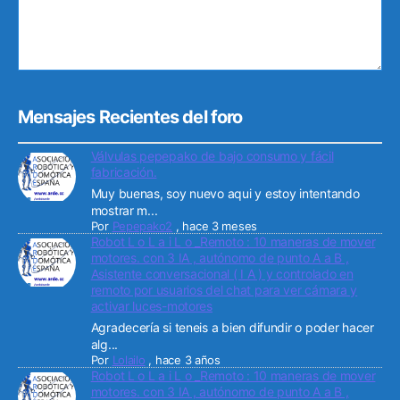
Mensajes Recientes del foro
Válvulas pepepako de bajo consumo y fácil
fabricación.
Muy buenas, soy nuevo aqui y estoy intentando
mostrar m...
Por
Pepepako2
,
hace 3 meses
Robot L o L a i L o _Remoto : 10 maneras de mover
motores. con 3 IA , autónomo de punto A a B ,
Asistente conversacional ( I A ) y controlado en
remoto por usuarios del chat para ver cámara y
activar luces-motores
Agradecería si teneis a bien difundir o poder hacer
alg...
Por
Lolailo
,
hace 3 años
Robot L o L a i L o _Remoto : 10 maneras de mover
motores. con 3 IA , autónomo de punto A a B ,