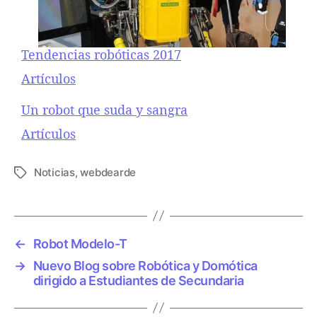
Tendencias robóticas 2017
Respecto a
Artículos
Un robot que suda y sangra
Respecto a
Artículos
Noticias
,
webdearde
E
t
i
q
u
←
Robot Modelo-T
e
→
Nuevo Blog sobre Robótica y Domótica
t
dirigido a Estudiantes de Secundaria
a
s