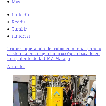
Más
LinkedIn
Reddit
Tumblr
Pinterest
Primera operación del robot comercial para la
asistencia en cirugía laparoscópica basado en
una patente de la UMA Málaga
Respecto a
Artículos