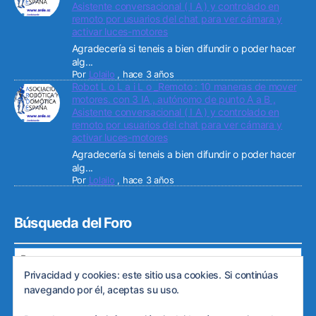
Asistente conversacional ( I A ) y controlado en
remoto por usuarios del chat para ver cámara y
activar luces-motores
Agradecería si teneis a bien difundir o poder hacer
alg...
Por
Lolailo
,
hace 3 años
Robot L o L a i L o _Remoto : 10 maneras de mover
motores. con 3 IA , autónomo de punto A a B ,
Asistente conversacional ( I A ) y controlado en
remoto por usuarios del chat para ver cámara y
activar luces-motores
Agradecería si teneis a bien difundir o poder hacer
alg...
Por
Lolailo
,
hace 3 años
Búsqueda del Foro
Privacidad y cookies: este sitio usa cookies. Si continúas
navegando por él, aceptas su uso.