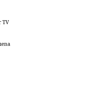
r TV
buena