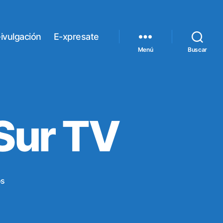
ivulgación
E-xpresate
Menú
Buscar
 Sur TV
en
os
A.R.D.E.
en
Canal