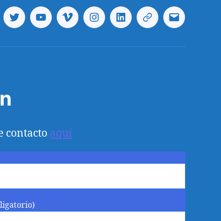
cebook
Twitter
Youtube
Vimeo
Instagram
Linkedin
Telegram
Correo
electrónico
ón
e contacto
aquí
ligatorio)