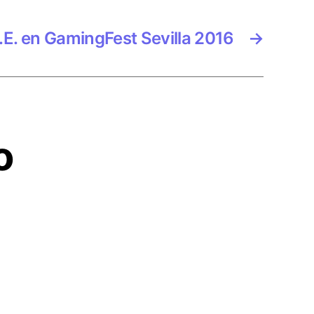
.E. en GamingFest Sevilla 2016
→
o