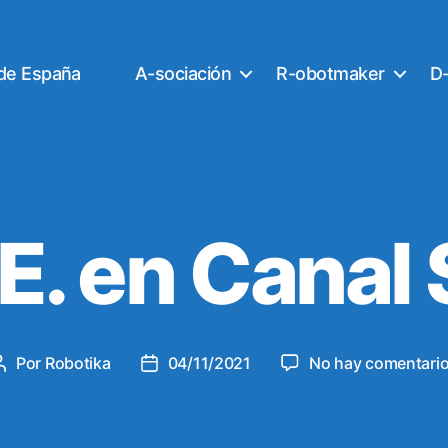
 de España
A-sociación
R-obotmaker
D-
E. en Canal
Por
Robotika
04/11/2021
No hay comentari
Autor
Fecha
de
de
la
la
entrada
entrada