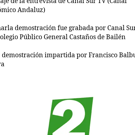
aje de la entrevista de Canal Sur TV (Canal
ómico Andaluz)
harla demostración fue grabada por Canal Su
Colegio Público General Castaños de Bailén
 demostración impartida por Francisco Bal
ra