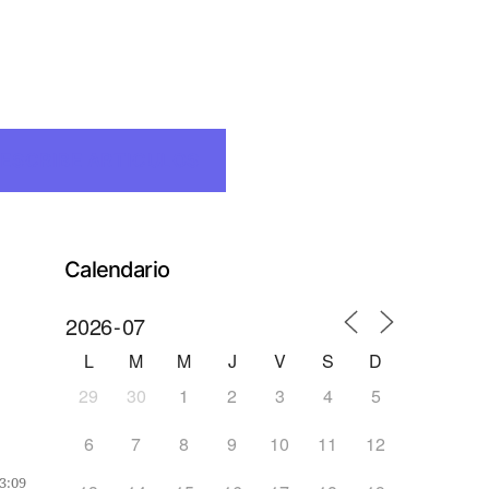
ESCRIBE ARTICULOS
Calendario
L
M
M
J
V
S
D
29
30
1
2
3
4
5
6
7
8
9
10
11
12
3:09