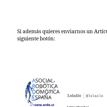
Si además quieres enviarnos un Artícul
siguiente botón:
Lolailo
@lolailo