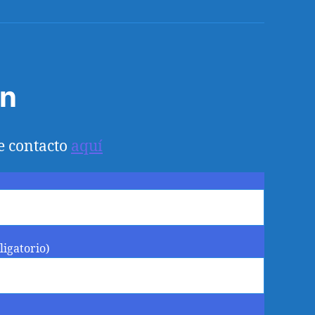
electrónico
ón
e contacto
aquí
ligatorio)