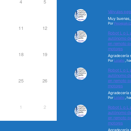
4
5
Válvulas pep
Muy buenas, 
Por
Pepepako
11
12
Robot L o L 
autónomo de 
en remoto po
motores
18
19
Agradecería s
Por
Lolailo
,
ha
Robot L o L 
autónomo de 
25
26
en remoto po
motores
Agradecería s
Por
Lolailo
,
ha
1
2
Robot L o L 
autónomo de 
en remoto po
motores
Agradecería s