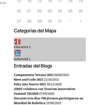
13
14
15
16
17
18
19
20:54
20
21
22
23
24
25
26
27
28
29
30
31
1
2
Categorías del Mapa
Educativa
3
Industrial
1
Entradas del Blogs
Campamento Verano 2025
04/06/2025
Meet and Code 2021
22/10/2021
Feliz Año Nuevo 2021
30/12/2020
ARDE colabora con Tourism Innovation
Summit TIS2020
07/09/2020
Durante tres días 700 jóvenes participaron en
Mundial de Robótica
29/06/2019