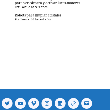
para ver cámara y activar luces-motores
Por
Lolailo
hace 3 años
Robots para limpiar cristales
Por
Emma_96
hace 4 años
cebook
Twitter
Youtube
Vimeo
Instagram
Linkedin
Telegram
Correo