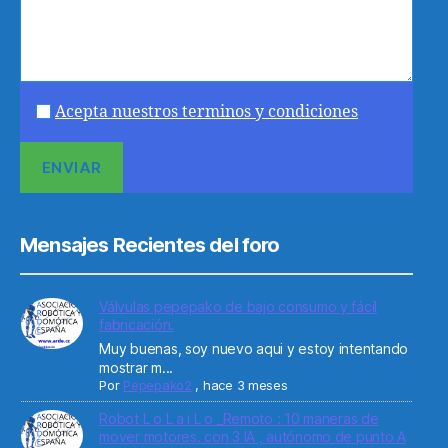
Acepta nuestros terminos y condiciones
Mensajes Recientes del foro
Válvulas pepepako de bajo consumo y fácil
fabricación.
Muy buenas, soy nuevo aqui y estoy intentando
mostrar m...
Por
Pepepako2
,
hace 3 meses
Robot L o L a i L o _Remoto : 10 maneras de
mover motores. con 3 IA , autónomo de punto A