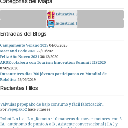
Categorías del Mapa
Educativa
3
Industrial
1
Entradas del Blogs
Campamento Verano 2025
04/06/2025
Meet and Code 2021
22/10/2021
Feliz Año Nuevo 2021
30/12/2020
ARDE colabora con Tourism Innovation Summit TIS2020
07/09/2020
Durante tres días 700 jóvenes participaron en Mundial de
Robótica
29/06/2019
Recientes Hilos
Válvulas pepepako de bajo consumo y fácil fabricación.
Por
Pepepako2
hace 3 meses
Robot L o L a i L o _Remoto : 10 maneras de mover motores. con 3
IA , autónomo de punto A a B , Asistente conversacional ( I A ) y