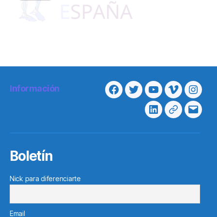
Información
Facebook
Twitter
Youtube
Vimeo
Insta
Linkedin
Telegram
Corre
electr
Boletín
Nick para diferenciarte
Email