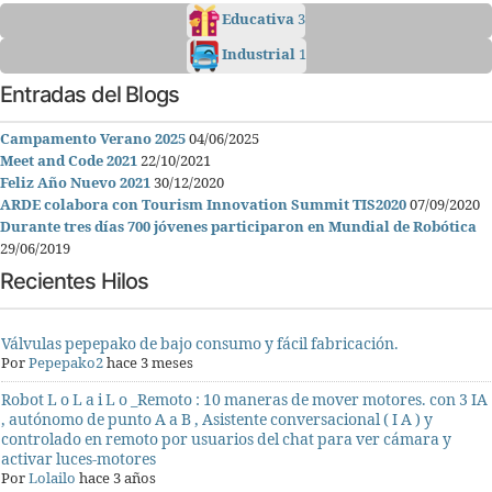
Educativa
3
Industrial
1
Entradas del Blogs
Campamento Verano 2025
04/06/2025
Meet and Code 2021
22/10/2021
Feliz Año Nuevo 2021
30/12/2020
ARDE colabora con Tourism Innovation Summit TIS2020
07/09/2020
Durante tres días 700 jóvenes participaron en Mundial de Robótica
29/06/2019
Recientes Hilos
Válvulas pepepako de bajo consumo y fácil fabricación.
Por
Pepepako2
hace 3 meses
Robot L o L a i L o _Remoto : 10 maneras de mover motores. con 3 IA
, autónomo de punto A a B , Asistente conversacional ( I A ) y
controlado en remoto por usuarios del chat para ver cámara y
activar luces-motores
Por
Lolailo
hace 3 años