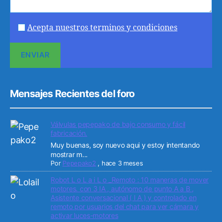
Acepta nuestros terminos y condiciones
Mensajes Recientes del foro
Válvulas pepepako de bajo consumo y fácil
fabricación.
Muy buenas, soy nuevo aqui y estoy intentando
mostrar m...
Por
Pepepako2
,
hace 3 meses
Robot L o L a i L o _Remoto : 10 maneras de mover
motores. con 3 IA , autónomo de punto A a B ,
Asistente conversacional ( I A ) y controlado en
remoto por usuarios del chat para ver cámara y
activar luces-motores