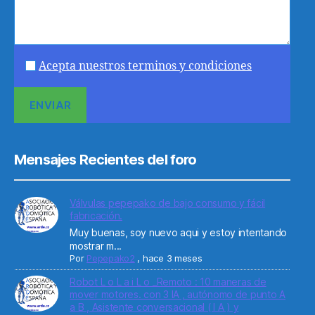
Acepta nuestros terminos y condiciones
Mensajes Recientes del foro
Válvulas pepepako de bajo consumo y fácil
fabricación.
Muy buenas, soy nuevo aqui y estoy intentando
mostrar m...
Por
Pepepako2
,
hace 3 meses
Robot L o L a i L o _Remoto : 10 maneras de
mover motores. con 3 IA , autónomo de punto A
a B , Asistente conversacional ( I A ) y