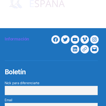
Información
Facebook
Twitter
Youtube
Vimeo
Insta
Linkedin
Telegram
Corre
electr
Boletín
Nick para diferenciarte
Email