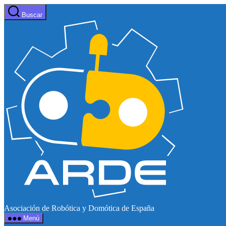
Saltar
Buscar
al
Web
contenido
de
ARDE
Asociación de Robótica y Domótica de España
Menú