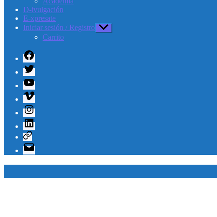
Academia
D-ivulgación
E-xpresate
Iniciar sesión / Registro
Mostrar
el
Carrito
submenú
Facebook
Twitter
Youtube
Vimeo
Instagram
Linkedin
Telegram
Correo
electrónico