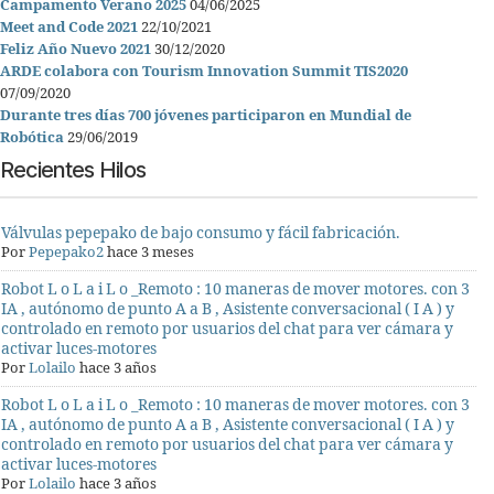
Campamento Verano 2025
04/06/2025
Meet and Code 2021
22/10/2021
Feliz Año Nuevo 2021
30/12/2020
ARDE colabora con Tourism Innovation Summit TIS2020
07/09/2020
Durante tres días 700 jóvenes participaron en Mundial de
Robótica
29/06/2019
Recientes Hilos
Válvulas pepepako de bajo consumo y fácil fabricación.
Por
Pepepako2
hace 3 meses
Robot L o L a i L o _Remoto : 10 maneras de mover motores. con 3
IA , autónomo de punto A a B , Asistente conversacional ( I A ) y
controlado en remoto por usuarios del chat para ver cámara y
activar luces-motores
Por
Lolailo
hace 3 años
Robot L o L a i L o _Remoto : 10 maneras de mover motores. con 3
IA , autónomo de punto A a B , Asistente conversacional ( I A ) y
controlado en remoto por usuarios del chat para ver cámara y
activar luces-motores
Por
Lolailo
hace 3 años