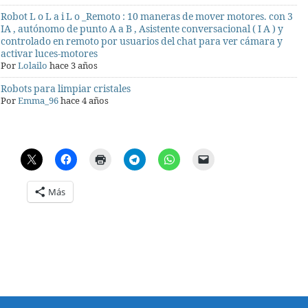
Robot L o L a i L o _Remoto : 10 maneras de mover motores. con 3
IA , autónomo de punto A a B , Asistente conversacional ( I A ) y
controlado en remoto por usuarios del chat para ver cámara y
activar luces-motores
Por
Lolailo
hace 3 años
Robots para limpiar cristales
Por
Emma_96
hace 4 años
Más