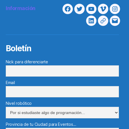
Información
Facebook
Twitter
Youtube
Vimeo
Insta
Linkedin
Telegram
Corre
electr
Boletín
Nick para diferenciarte
Email
Nivel robótico
Provincia de tu Ciudad para Eventos...