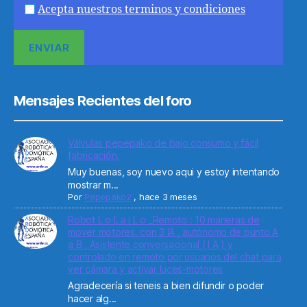
Acepta nuestros terminos y condiciones
Mensajes Recientes del foro
Válvulas pepepako de bajo consumo y fácil
fabricación.
Muy buenas, soy nuevo aqui y estoy intentando
mostrar m...
Por
Pepepako2
,
hace 3 meses
Robot L o L a i L o _Remoto : 10 maneras de
mover motores. con 3 IA , autónomo de punto A
a B , Asistente conversacional ( I A ) y
controlado en remoto por usuarios del chat para
ver cámara y activar luces-motores
Agradecería si teneis a bien difundir o poder
hacer alg...