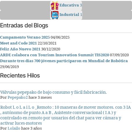
Educativa
3
Industrial
1
Entradas del Blogs
Campamento Verano 2025
04/06/2025
Meet and Code 2021
22/10/2021
Feliz Año Nuevo 2021
30/12/2020
ARDE colabora con Tourism Innovation Summit TIS2020
07/09/2020
Durante tres días 700 jóvenes participaron en Mundial de Robótica
29/06/2019
Recientes Hilos
Válvulas pepepako de bajo consumo y fácil fabricación.
Por
Pepepako2
hace 3 meses
Robot L o L a i L o _Remoto : 10 maneras de mover motores. con 3 IA
, autónomo de punto A a B , Asistente conversacional ( I A ) y
controlado en remoto por usuarios del chat para ver cámara y
activar luces-motores
Por
Lolailo
hace 3 años