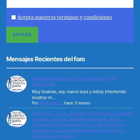
Acepta nuestros terminos y condiciones
Mensajes Recientes del foro
Válvulas pepepako de bajo consumo y fácil
fabricación.
Muy buenas, soy nuevo aqui y estoy intentando
mostrar m...
Por
Pepepako2
,
hace 3 meses
Robot L o L a i L o _Remoto : 10 maneras de mover
motores. con 3 IA , autónomo de punto A a B ,
Asistente conversacional ( I A ) y controlado en
remoto por usuarios del chat para ver cámara y
activar luces-motores