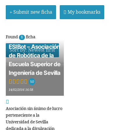
Submit new ficha
My bookmarks
Found
ficha
1
ESIBot – Asociación
Sort by: Newest first
de Robótica de la
Escuela Superior de
Ingeniería de Sevilla
5.0
14/02/2016 16:58
Asociación sin ánimo de lucro
perteneciente a la
Universidad de Sevilla
dedicada a la divulgación