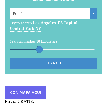
Los Angeles
US Capitol
Try to search
Central Park NY
Search in radius
10
kilometers
CON MAPA AQUÍ
Envia GRATIS: