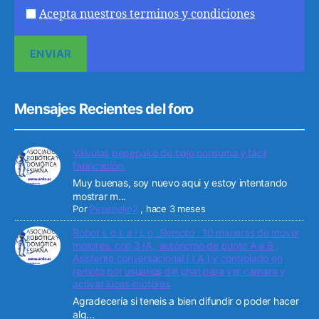
Acepta nuestros terminos y condiciones
Mensajes Recientes del foro
Válvulas pepepako de bajo consumo y fácil
fabricación.
Muy buenas, soy nuevo aqui y estoy intentando
mostrar m...
Por
Pepepako2
,
hace 3 meses
Robot L o L a i L o _Remoto : 10 maneras de mover
motores. con 3 IA , autónomo de punto A a B ,
Asistente conversacional ( I A ) y controlado en
remoto por usuarios del chat para ver cámara y
activar luces-motores
Agradecería si teneis a bien difundir o poder hacer
alg...