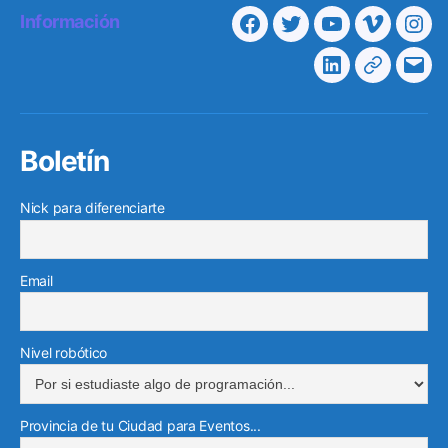
Información
Facebook
Twitter
Youtube
Vimeo
Ins
Linkedin
Telegra
Cor
elec
Boletín
Nick para diferenciarte
Email
Nivel robótico
Provincia de tu Ciudad para Eventos...