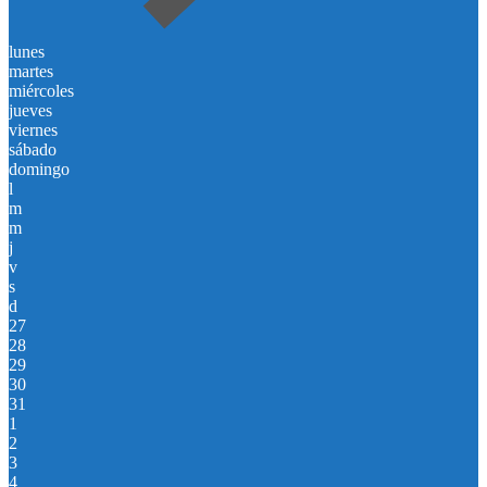
lunes
martes
miércoles
jueves
viernes
sábado
domingo
l
m
m
j
v
s
d
27
28
29
30
31
1
2
3
4