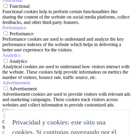
Functional
Functional
Functional cookies help to perform certain functionalities like
sharing the content of the website on social media platforms, collect
feedbacks, and other third-party features.
Performance
Performance
Performance cookies are used to understand and analyze the key
performance indexes of the website which helps in delivering a
better user experience for the visitors.
Analytics
Analytics
Analytical cookies are used to understand how visitors interact with
the website. These cookies help provide information on metrics the
number of visitors, bounce rate, traffic source, etc.
Advertisement
Advertisement
Advertisement cookies are used to provide visitors with relevant ads
and marketing campaigns. These cookies track visitors across
websites and collect information to provide customized ads.
Others
Others
Privacidad y cookies: este sitio usa
Other uncategorized cookies are those that are being analyzed and
have not been classified into a category as yet.
cookies. Si continúas navegando por él,
GUARDAR Y ACEPTAR