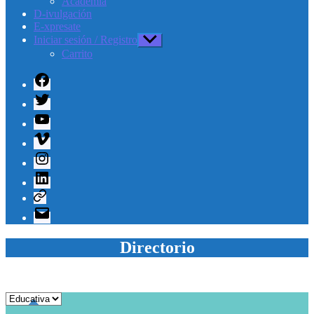
Academia
D-ivulgación
E-xpresate
Iniciar sesión / Registro
Mostrar
el
Carrito
submenú
Facebook
Twitter
Youtube
Vimeo
Instagram
Linkedin
Telegram
Correo
electrónico
Directorio