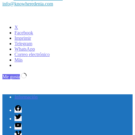
info@knowheredenia.com
X
Facebook
Imprimir
Telegram
WhatsApp
Correo electrónico
Más
Cargando...
Me gusta
Información
Facebook
Twitter
Youtube
Vimeo