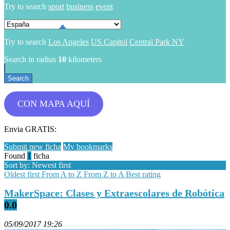
Try to search
sport
business
event
Try to search
Los Angeles
US Capitol
Central Park NY
Search in radius
10
kilometers
CON MAPA AQUÍ
Envia GRATIS:
Submit new ficha
My bookmarks
Found
1
ficha
Sort by: Newest first
Oldest first
From A to Z
From Z to A
Best rating
MakerSpace: Clases y Extraescolares de Robótica
0.0
05/09/2017 19:26