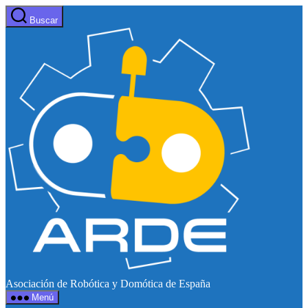
Saltar
Buscar
al
Web
contenido
de
ARDE
Asociación de Robótica y Domótica de España
Menú