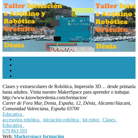
Clases y extraescolares de Robótica, Impresión 3D… desde primaría
hasta adultos. Visita nuestro MakerSpace para aprender o trabajar.
http://www.knowheredenia.com/formacion/
Carrer de Fora Mur, Denia, España
, 12,
Dénia, Alicante/Alacant,
Comunidad Valenciana, España
03700
Educativa
accesorios robótica
iniciación robótica
kit robot
Clases
Educativa
679 863 593
Web:
Markerspace formación