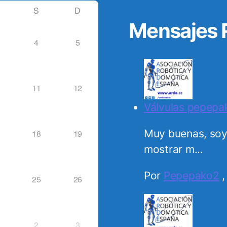
S
D
Mensajes R
4
5
11
12
Válvulas pepepak
Muy buenas, soy
18
19
mostrar m...
Por
Pepepako2
25
26
2
3