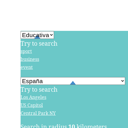
Try to search
sport
business
event
Try to search
Los Angeles
US Capitol
Central Park NY
Search in radius
10
kilometers