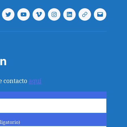
cebook
Twitter
Youtube
Vimeo
Instagram
Linkedin
Telegram
Correo
electrónico
ón
e contacto
aquí
ligatorio)