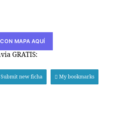
CON MAPA AQUÍ
via GRATIS:
Submit new ficha
My bookmarks