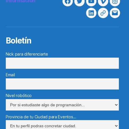
Información
Facebook
Twitter
Youtube
Vimeo
Insta
Linkedin
Telegram
Corre
electr
Boletín
Nick para diferenciarte
Email
Nivel robótico
Provincia de tu Ciudad para Eventos...