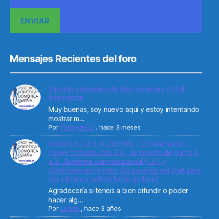
Mensajes Recientes del foro
Válvulas pepepako de bajo consumo y fácil
fabricación.
Muy buenas, soy nuevo aqui y estoy intentando
mostrar m...
Por
Pepepako2
,
hace 3 meses
Robot L o L a i L o _Remoto : 10 maneras de
mover motores. con 3 IA , autónomo de punto A
a B , Asistente conversacional ( I A ) y
controlado en remoto por usuarios del chat para
ver cámara y activar luces-motores
Agradecería si teneis a bien difundir o poder
hacer alg...
Por
Lolailo
,
hace 3 años