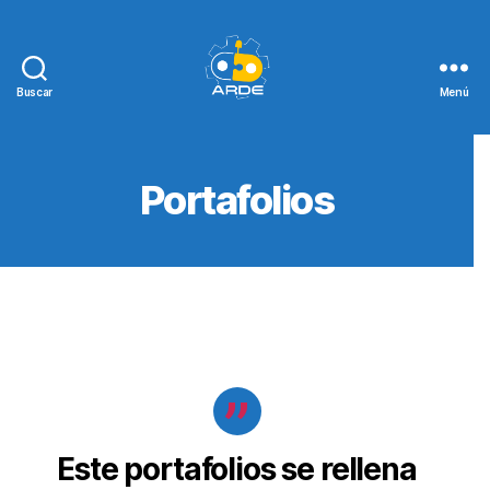
Buscar
Menú
Web
de
ARDE
Portafolios
Este portafolios se rellena