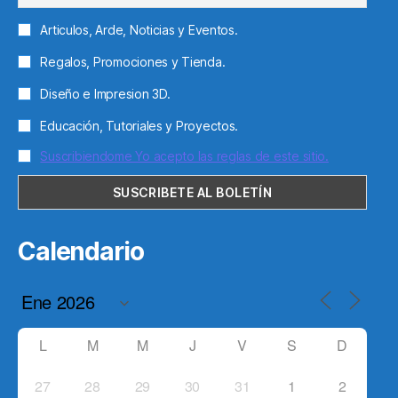
Articulos, Arde, Noticias y Eventos.
Regalos, Promociones y Tienda.
Diseño e Impresion 3D.
Educación, Tutoriales y Proyectos.
Suscribiendome Yo acepto las reglas de este sitio.
Calendario
L
M
M
J
V
S
D
27
28
29
30
31
1
2