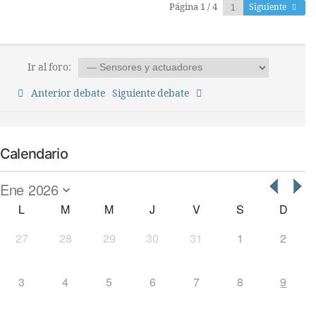
Página 1 / 4
Siguiente
Ir al foro:
Anterior debate
Siguiente debate
Calendario
L
M
M
J
V
S
D
27
28
29
30
31
1
2
3
4
5
6
7
8
9