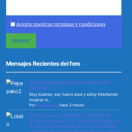
Acepta nuestros terminos y condiciones
Mensajes Recientes del foro
Válvulas pepepako de bajo consumo y fácil
fabricación.
Muy buenas, soy nuevo aqui y estoy intentando
mostrar m...
Por
Pepepako2
,
hace 3 meses
Robot L o L a i L o _Remoto : 10 maneras de
mover motores. con 3 IA , autónomo de punto A a
B , Asistente conversacional ( I A ) y controlado
en remoto por usuarios del chat para ver cámara