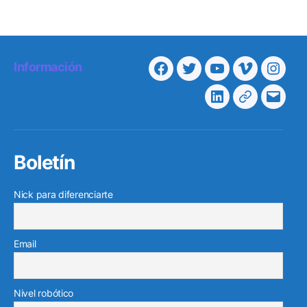
Información
Facebook
Twitter
Youtube
Vimeo
Insta
Linkedin
Telegram
Corre
electr
Boletín
Nick para diferenciarte
Email
Nivel robótico