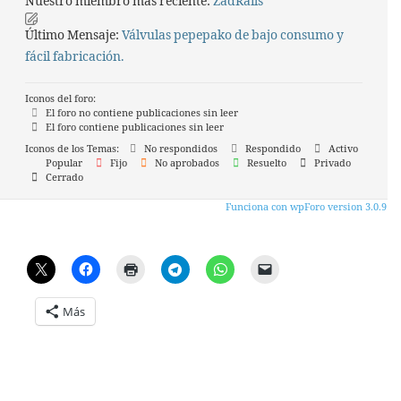
Nuestro miembro más reciente:
ZadRails
Último Mensaje:
Válvulas pepepako de bajo consumo y
fácil fabricación.
Iconos del foro:
El foro no contiene publicaciones sin leer
El foro contiene publicaciones sin leer
Iconos de los Temas:
No respondidos
Respondido
Activo
Popular
Fijo
No aprobados
Resuelto
Privado
Cerrado
Funciona con wpForo version 3.0.9
Más