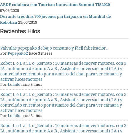
ARDE colabora con Tourism Innovation Summit TIS2020
07/09/2020
Durante tres días 700 jóvenes participaron en Mundial de
Robótica
29/06/2019
Recientes Hilos
Válvulas pepepako de bajo consumo y fácil fabricación.
Por
Pepepako2
hace 3 meses
Robot L o L a i L o _Remoto : 10 maneras de mover motores. con 3
IA , autónomo de punto A a B , Asistente conversacional ( I A ) y
controlado en remoto por usuarios del chat para ver cámara y
activar luces-motores
Por
Lolailo
hace 3 años
Robot L o L a i L o _Remoto : 10 maneras de mover motores. con 3
IA , autónomo de punto A a B , Asistente conversacional ( I A ) y
controlado en remoto por usuarios del chat para ver cámara y
activar luces-motores
Por
Lolailo
hace 3 años
Robot L o L a i L o _Remoto : 10 maneras de mover motores. con 3
IA , autónomo de punto A a B , Asistente conversacional ( I A ) y