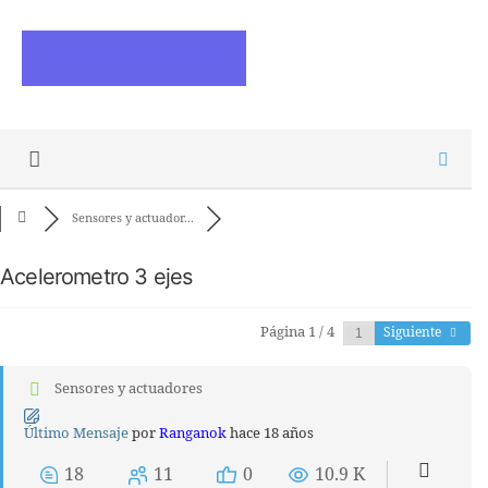
ESCRIBE ARTICULOS
Sensores y actuador...
Acelerometro 3 ejes
Página 1 / 4
Siguiente
Sensores y actuadores
Último Mensaje
por
Ranganok
hace 18 años
18
11
0
10.9 K