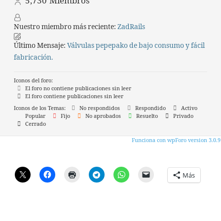
5,730
Miembros
Nuestro miembro más reciente:
ZadRails
Último Mensaje:
Válvulas pepepako de bajo consumo y fácil
fabricación.
Iconos del foro:
El foro no contiene publicaciones sin leer
El foro contiene publicaciones sin leer
Iconos de los Temas:
No respondidos
Respondido
Activo
Popular
Fijo
No aprobados
Resuelto
Privado
Cerrado
Funciona con wpForo version 3.0.9
Más