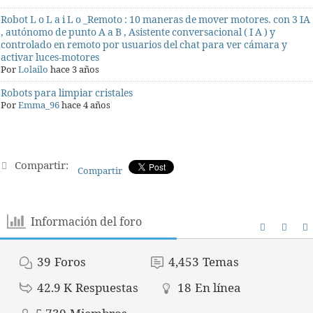
Robot L o L a i L o _Remoto : 10 maneras de mover motores. con 3 IA
, autónomo de punto A a B , Asistente conversacional ( I A ) y
controlado en remoto por usuarios del chat para ver cámara y
activar luces-motores
Por
Lolailo
hace 3 años
Robots para limpiar cristales
Por
Emma_96
hace 4 años
Compartir:
Compartir
Información del foro
39
Foros
4,453
Temas
42.9 K
Respuestas
18
En línea