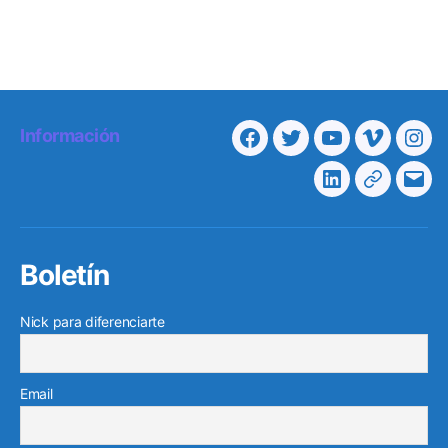
Información
Facebook
Twitter
Youtube
Vimeo
Ins
Linkedin
Telegra
Cor
elec
Boletín
Nick para diferenciarte
Email