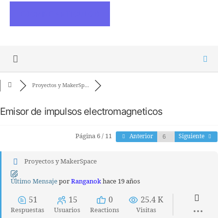
ESCRIBE ARTICULOS
Proyectos y MakerSp...
Emisor de impulsos electromagneticos
Página 6 / 11
Anterior
Siguiente
Proyectos y MakerSpace
Último Mensaje
por
Ranganok
hace 19 años
51
15
0
25.4 K
Respuestas
Usuarios
Reactions
Visitas