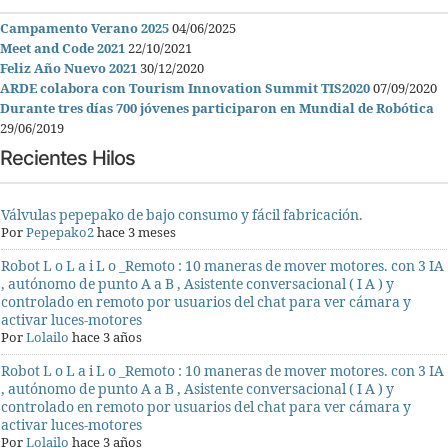
Campamento Verano 2025
04/06/2025
Meet and Code 2021
22/10/2021
Feliz Año Nuevo 2021
30/12/2020
ARDE colabora con Tourism Innovation Summit TIS2020
07/09/2020
Durante tres días 700 jóvenes participaron en Mundial de Robótica
29/06/2019
Recientes Hilos
Válvulas pepepako de bajo consumo y fácil fabricación.
Por
Pepepako2
hace 3 meses
Robot L o L a i L o _Remoto : 10 maneras de mover motores. con 3 IA
, autónomo de punto A a B , Asistente conversacional ( I A ) y
controlado en remoto por usuarios del chat para ver cámara y
activar luces-motores
Por
Lolailo
hace 3 años
Robot L o L a i L o _Remoto : 10 maneras de mover motores. con 3 IA
, autónomo de punto A a B , Asistente conversacional ( I A ) y
controlado en remoto por usuarios del chat para ver cámara y
activar luces-motores
Por
Lolailo
hace 3 años