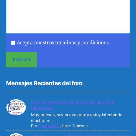
Acepta nuestros terminos y condiciones
Mensajes Recientes del foro
Válvulas pepepako de bajo consumo y fácil
fabricación.
Muy buenas, soy nuevo aqui y estoy intentando
mostrar m...
Por
Pepepako2
,
hace 3 meses
Robot L o L a i L o _Remoto : 10 maneras de mover