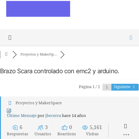
ESCRIBE ARTICULOS
Proyectos y MakerSp...
Brazo Scara controlado con emc2 y arduino.
Página 1 / 2
Siguiente
Proyectos y MakerSpace
Último Mensaje
por
jbecerra
hace 14 años
6
3
0
5,161
Respuestas
Usuarios
Reactions
Visitas