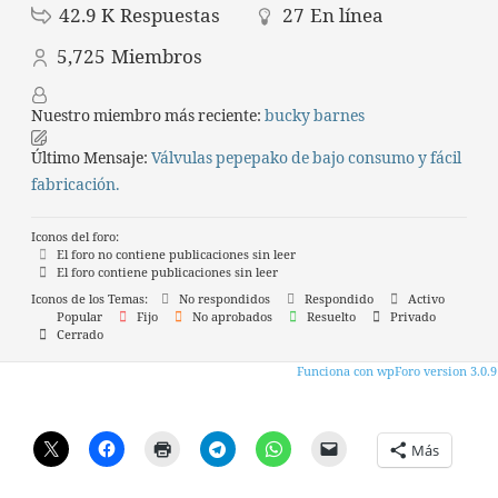
42.9 K
Respuestas
27
En línea
5,725
Miembros
Nuestro miembro más reciente:
bucky barnes
Último Mensaje:
Válvulas pepepako de bajo consumo y fácil
fabricación.
Iconos del foro:
El foro no contiene publicaciones sin leer
El foro contiene publicaciones sin leer
Iconos de los Temas:
No respondidos
Respondido
Activo
Popular
Fijo
No aprobados
Resuelto
Privado
Cerrado
Funciona con wpForo version 3.0.9
Más