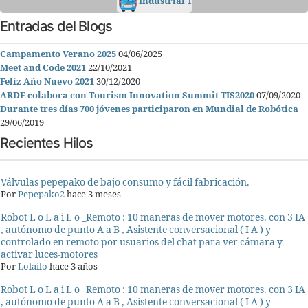
Industrial
1
Entradas del Blogs
Campamento Verano 2025
04/06/2025
Meet and Code 2021
22/10/2021
Feliz Año Nuevo 2021
30/12/2020
ARDE colabora con Tourism Innovation Summit TIS2020
07/09/2020
Durante tres días 700 jóvenes participaron en Mundial de Robótica
29/06/2019
Recientes Hilos
Válvulas pepepako de bajo consumo y fácil fabricación.
Por
Pepepako2
hace 3 meses
Robot L o L a i L o _Remoto : 10 maneras de mover motores. con 3 IA
, autónomo de punto A a B , Asistente conversacional ( I A ) y
controlado en remoto por usuarios del chat para ver cámara y
activar luces-motores
Por
Lolailo
hace 3 años
Robot L o L a i L o _Remoto : 10 maneras de mover motores. con 3 IA
, autónomo de punto A a B , Asistente conversacional ( I A ) y