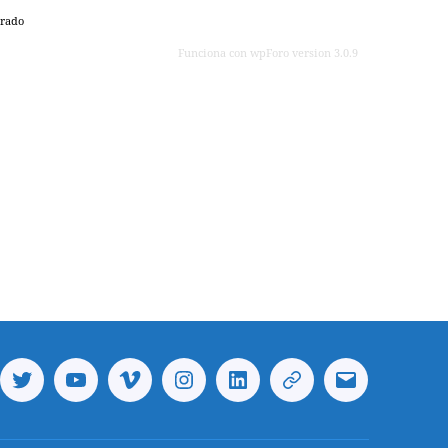
rado
Funciona con wpForo version 3.0.9
ebook
Twitter
Youtube
Vimeo
Instagram
Linkedin
Telegram
Correo
electrónico