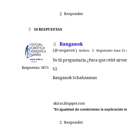
Responder
10
RESPUESTAS
Ranganok
(@ranganok)
Ardero
Registrado: hace 21 
Yo tb preguntaría ¿Para que c#ñ# sirven 
Respuestas: 3875
S2
Ranganok Schahzaman
skiras.blogspot.com
"En igualdad de condiciones la explicación má
Responder