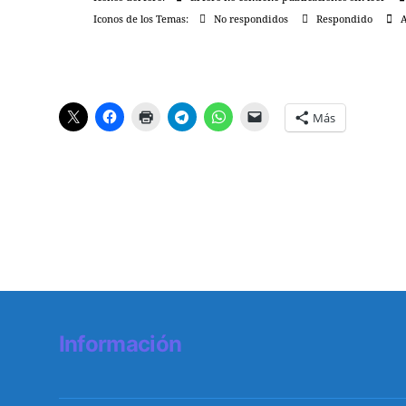
Iconos de los Temas:
No respondidos
Respondido
A
Más
Información