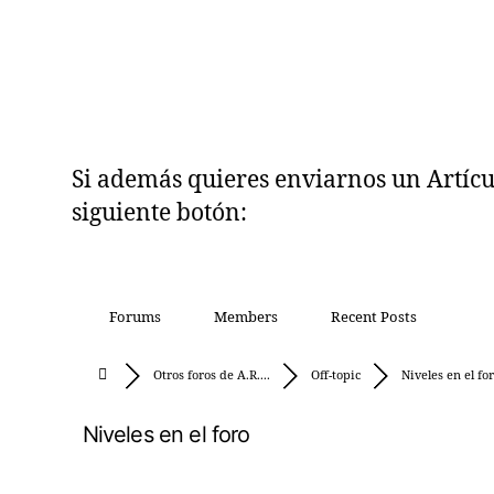
Si además quieres enviarnos un Artículo
siguiente botón:
Forums
Members
Recent Posts
Otros foros de A.R....
Off-topic
Niveles en el fo
Niveles en el foro