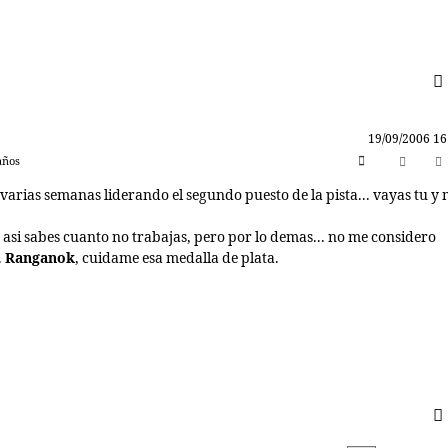
19/09/2006 16
años
 varias semanas liderando el segundo puesto de la pista... vayas tu y
 asi sabes cuanto no trabajas, pero por lo demas... no me considero
.
Ranganok
, cuidame esa medalla de plata.