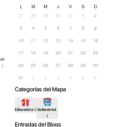
L
M
M
J
V
S
D
27
28
29
30
31
1
2
3
4
5
6
7
8
9
10
11
12
13
14
15
16
17
18
19
20
21
22
23
:00
24
25
26
27
28
29
30
n
31
1
2
3
4
5
6
Categorías del Mapa
Educativa
3
Industrial
1
Entradas del Blogs