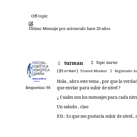
Off-topic
Último Mensaje
por
acicuecalo
hace 20 años
turman
Topic starter
(@turman)
Trusted Member
Registrado: h
Hola , abro este tema , por que la verda
que enviar para subir de nivel ?
Respuestas: 98
¿ Cuales son los mensajes para cada nive
Un saludo , ciao
P.D.: Es que me gustaría subir de nivel 