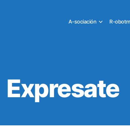
A-sociación
R-obotm
Expresate