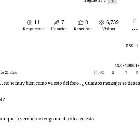
Página 1 / 3
Siguiente
11
7
0
6,739
Respuestas
Usuarios
Reactions
Visitas
RSS
19/09/2006 13
[#592]
ace 21 años
d , no se muy bien como va esto del foro . ¿ Cuantos mensajes se tiene
l ?
, aunque la verdad no tengo mucha idea en esto.