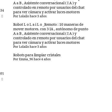
A a B , Asistente conversacional ( I A ) y
controlado en remoto por usuarios del chat
:34
para ver cámara y activar luces-motores
Por
Lolailo
hace 3 años
Robot L o L a i L o _Remoto : 10 maneras de
mover motores. con 3 IA , autónomo de punto
A a B , Asistente conversacional ( I A ) y
controlado en remoto por usuarios del chat
para ver cámara y activar luces-motores
Por
Lolailo
hace 3 años
Robots para limpiar cristales
Por
Emma_96
hace 4 años
:01