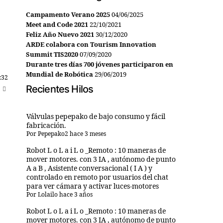
Campamento Verano 2025
04/06/2025
Meet and Code 2021
22/10/2021
Feliz Año Nuevo 2021
30/12/2020
ARDE colabora con Tourism Innovation
Summit TIS2020
07/09/2020
Durante tres días 700 jóvenes participaron en
Mundial de Robótica
29/06/2019
:32
Recientes Hilos
Válvulas pepepako de bajo consumo y fácil
fabricación.
Por
Pepepako2
hace 3 meses
Robot L o L a i L o _Remoto : 10 maneras de
mover motores. con 3 IA , autónomo de punto
A a B , Asistente conversacional ( I A ) y
controlado en remoto por usuarios del chat
para ver cámara y activar luces-motores
Por
Lolailo
hace 3 años
Robot L o L a i L o _Remoto : 10 maneras de
mover motores. con 3 IA , autónomo de punto