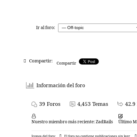
Ir al foro:
Compartir:
Compartir
Información del foro
39
Foros
4,453
Temas
42.9
Nuestro miembro más reciente:
ZadRails
Último M
Iconos del foro:
El foro no contiene publicaciones sin leer