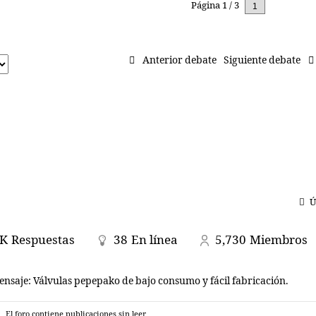
Página 1 / 3
Siguiente
Anterior debate
Siguiente debate
Ú
 K
Respuestas
38
En línea
5,730
Miembros
ensaje:
Válvulas pepepako de bajo consumo y fácil fabricación.
El foro contiene publicaciones sin leer