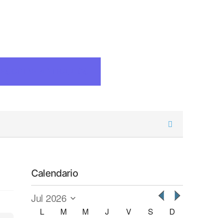
ESCRIBE ARTICULOS
Calendario
L
M
M
J
V
S
D