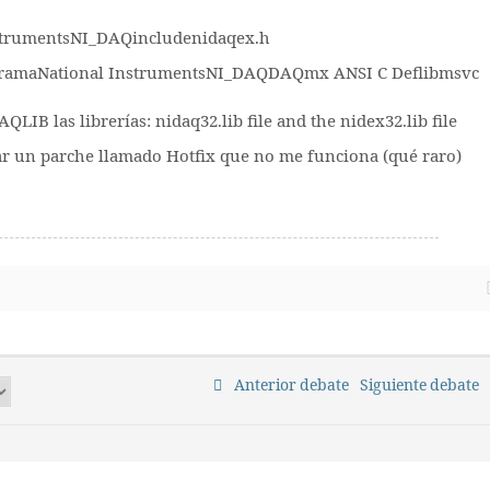
strumentsNI_DAQincludenidaqex.h
rogramaNational InstrumentsNI_DAQDAQmx ANSI C Deflibmsvc
LIB las librerías: nidaq32.lib file and the nidex32.lib file
ar un parche llamado Hotfix que no me funciona (qué raro)
Anterior debate
Siguiente debate