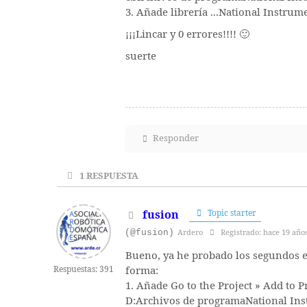
3. Añade librería ...National Inst
¡¡¡Lincar y 0 errores!!!! 🙂
suerte
Responder
1
RESPUESTA
fusion
Topic starter
(@fusion)
Ardero
Registrado: hace 19 año
Bueno, ya he probado los segundos e
Respuestas: 391
forma:
1. Añade Go to the Project » Add to P
D:Archivos de programaNational 