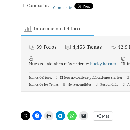
Compartir:
Compartir
Información del foro
39
Foros
4,453
Temas
42.9 
Nuestro miembro más reciente:
bucky barnes
Últi
Iconos del foro:
El foro no contiene publicaciones sin leer
Iconos de los Temas:
No respondidos
Respondido
Ac
Más