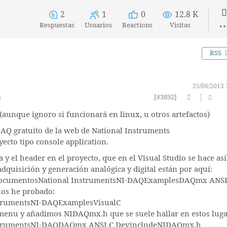
2
1
0
12.8 K
Respuestas
Usuarios
Reactions
Visitas
RSS
25/06/2013 
[#3892]
s
(aunque ignoro si funcionará en linux, u otros artefactos)
iDAQ gratuito de la web de National Instruments
ecto tipo console application.
a y el header en el proyecto, que en el Visual Studio se hace así
adquisición y generación analógica y digital están por aquí:
sDocumentosNational InstrumentsNI-DAQExamplesDAQmx ANSI
los he probado:
strumentsNI-DAQExamplesVisualC
ile menu y añadimos NIDAQmx.h que se suele hallar en estos luga
nstrumentsNI-DAQDAQmx ANSI C DevincludeNIDAQmx.h