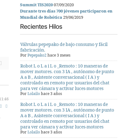
Summit TIS2020
07/09/2020
Durante tres días 700 jóvenes participaron en
Mundial de Robótica
29/06/2019
Recientes Hilos
Válvulas pepepako de bajo consumo y fácil
fabricación.
Por
Pepepako2
hace 3 meses
Robot L o L a i L o _Remoto : 10 maneras de
mover motores. con 3 IA , autónomo de punto
A a B , Asistente conversacional ( I A ) y
controlado en remoto por usuarios del chat
para ver cámara y activar luces-motores
Por
Lolailo
hace 3 años
11:46
Robot L o L a i L o _Remoto : 10 maneras de
mover motores. con 3 IA , autónomo de punto
A a B , Asistente conversacional ( I A ) y
a
controlado en remoto por usuarios del chat
para ver cámara y activar luces-motores
Por
Lolailo
hace 3 años