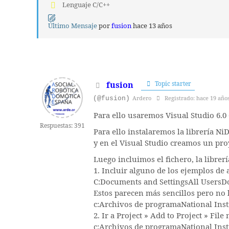
Lenguaje C/C++
Último Mensaje
por
fusion
hace 13 años
fusion
Topic starter
(@fusion)
Ardero
Registrado: hace 19 año
Para ello usaremos Visual Studio 6.0 
Respuestas: 391
Para ello instalaremos la librería N
y en el Visual Studio creamos un proy
Luego incluimos el fichero, la librerí
1. Incluir alguno de los ejemplos de 
C:Documents and SettingsAll User
Estos parecen más sencillos pero no 
c:Archivos de programaNational In
2. Ir a Project » Add to Project » F
c:Archivos de programaNational I