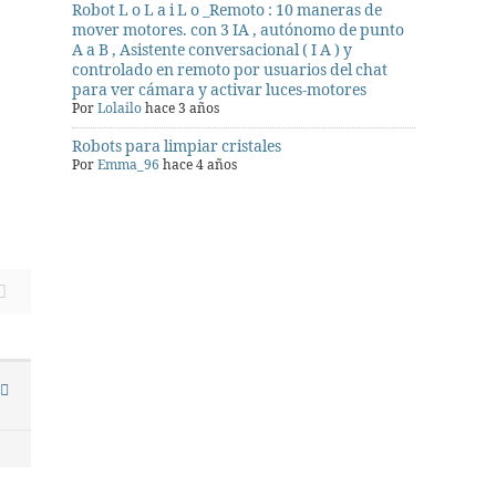
Robot L o L a i L o _Remoto : 10 maneras de
mover motores. con 3 IA , autónomo de punto
A a B , Asistente conversacional ( I A ) y
controlado en remoto por usuarios del chat
para ver cámara y activar luces-motores
Por
Lolailo
hace 3 años
Robots para limpiar cristales
Por
Emma_96
hace 4 años