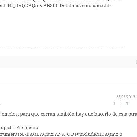
rumentsNI_DAQDAQmx ANSI C Deflibmsvcnidaqmx.lib
25/06/2013 
s
jemplos, para que corran también hay que hacerlo de esta otr
roject » File menu
InstrumentsNI-DAQDAQmx ANSI C DevincludeNIDAQmx.h