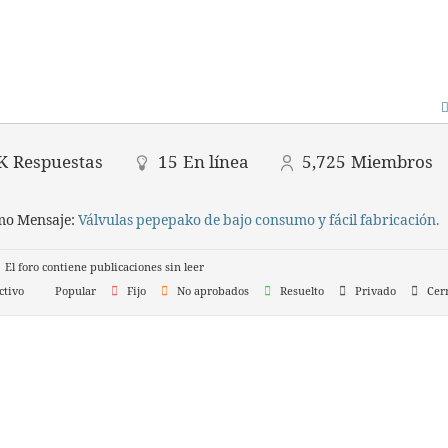
K
Respuestas
15
En línea
5,725
Miembros
mo Mensaje:
Válvulas pepepako de bajo consumo y fácil fabricación.
El foro contiene publicaciones sin leer
tivo
Popular
Fijo
No aprobados
Resuelto
Privado
Cer