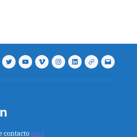
cebook
Twitter
Youtube
Vimeo
Instagram
Linkedin
Telegram
Correo
electrónico
ón
e contacto
aquí