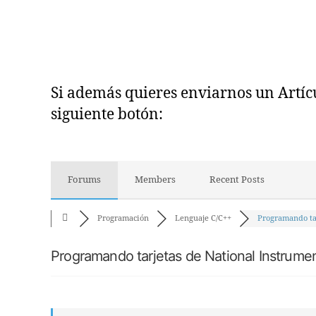
Si además quieres enviarnos un Artícul
siguiente botón:
Forums
Members
Recent Posts
Programación
Lenguaje C/C++
Programando tar
Programando tarjetas de National Instrume