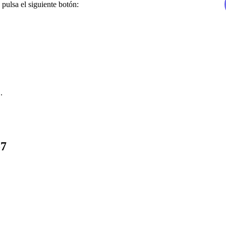
 pulsa el siguiente botón:
.
-7