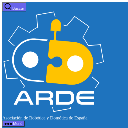
Saltar
Buscar
al
Web
contenido
de
ARDE
Asociación de Robótica y Domótica de España
Menú