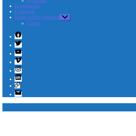
Academia
D-ivulgación
E-xpresate
Iniciar sesión / Registro
Mostrar
el
Carrito
submenú
Facebook
Twitter
Youtube
Vimeo
Instagram
Linkedin
Telegram
Correo
electrónico