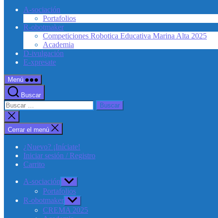
A-sociación
Portafolios
R-obotmaker
Competiciones Robotica Educativa Marina Alta 2025
Academia
D-ivulgación
E-xpresate
Menú
Buscar
Buscar:
Cerrar
la
búsqueda
Cerrar el menú
¿Nuevo? ¡Iníciate!
Iniciar sesión / Registro
Carrito
A-sociación
Mostrar
el
Portafolios
submenú
R-obotmaker
Mostrar
el
CREMA 2025
submenú