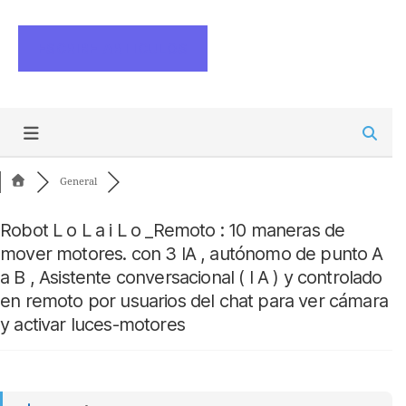
ESCRIBE ARTICULOS
General
Robot L o L a i L o _Remoto : 10 maneras de
mover motores. con 3 IA , autónomo de punto A
a B , Asistente conversacional ( I A ) y controlado
en remoto por usuarios del chat para ver cámara
y activar luces-motores