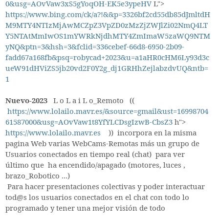
0&usg=AOvVaw3xS5gYoqOH-EK5e3ypeHV
L">
https://www.bing.com/ck/a?!&&p=3326bf2cd55db85dJmltdH
M9MTY4NTIzMjAwMCZpZ3VpZD0zMzZjZWJlZi02NmQ4LT
Y5NTAtMmIwOS1mYWRkNjdhMTY4ZmImaW5zaWQ9NTM
yNQ&ptn=3&hsh=3&fclid=336cebef-66d8-6950-2b09-
fadd67a168fb&psq=robycad+2023&u=a1aHR0cHM6Ly93d3c
ueW91dHViZS5jb20vd2F0Y2g_dj1GRHhZejlabzdvUQ&ntb=
1
Nuevo-2023
L o L a i L o_Remoto ((
https://www.lolailo.mavr.es/&source=gmail&ust=16998704
61587000&usg=AOvVaw1t8YfYLCDsgIzwB-CbsZ3
h">
https://www.lolailo.mavr.es
)) incorpora en la misma
pagina Web varias WebCams-Remotas más un grupo de
Usuarios conectados en tiempo real (chat) para ver
último que ha encendido/apagado (motores, luces ,
brazo_Robotico ...)
Para hacer presentaciones colectivas y poder interactuar
tod@s los usuarios conectados en el chat con todo lo
programado y tener una mejor visión de todo