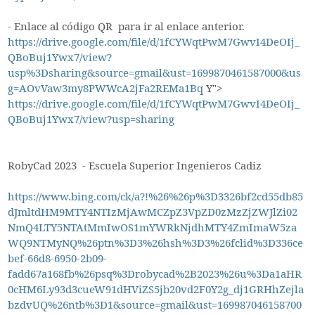
- Enlace al código QR para ir al enlace anterior.
https://drive.google.com/file/d/1fCYWqtPwM7GwvI4DeOIj_
QBoBuj1Ywx7/view?
usp%3Dsharing&source=gmail&ust=1699870461587000&us
g=AOvVaw3my8PWWcA2jFa2REMa1Bq
Y">
https://drive.google.com/file/d/1fCYWqtPwM7GwvI4DeOIj_
QBoBuj1Ywx7/view?usp=sharing
RobyCad 2023 - Escuela Superior Ingenieros Cadiz
https://www.bing.com/ck/a?!%26%26p%3D3326bf2cd55db85
dJmltdHM9MTY4NTIzMjAwMCZpZ3VpZD0zMzZjZWJlZi02
NmQ4LTY5NTAtMmIwOS1mYWRkNjdhMTY4ZmImaW5za
WQ9NTMyNQ%26ptn%3D3%26hsh%3D3%26fclid%3D336ce
bef-66d8-6950-2b09-
fadd67a168fb%26psq%3Drobycad%2B2023%26u%3Da1aHR
0cHM6Ly93d3cueW91dHViZS5jb20vd2F0Y2g_dj1GRHhZejla
bzdvUQ%26ntb%3D1&source=gmail&ust=169987046158700