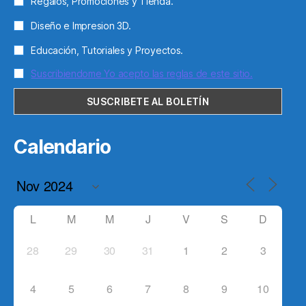
Regalos, Promociones y Tienda.
Diseño e Impresion 3D.
Educación, Tutoriales y Proyectos.
Suscribiendome Yo acepto las reglas de este sitio.
Calendario
L
M
M
J
V
S
D
28
29
30
31
1
2
3
4
5
6
7
8
9
10