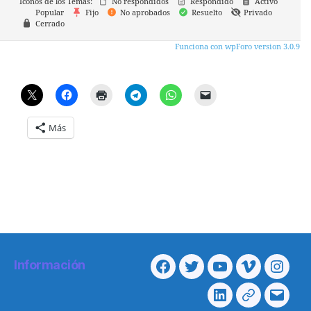
Iconos de los Temas:
No respondidos
Respondido
Activo
Popular
Fijo
No aprobados
Resuelto
Privado
Cerrado
Funciona con wpForo version 3.0.9
Más
Información
Facebook
Twitter
Youtube
Vimeo
Insta
Linkedin
Telegram
Corre