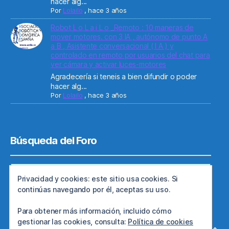
hacer alg...
Por
Lolailo
,
hace 3 años
Robot L o L a i L o _Remoto : 10 maneras de
mover motores. con 3 IA , autónomo de punto A
a B , Asistente conversacional ( I A ) y
controlado en remoto por usuarios del chat para
ver cámara y activar luces-motores
Agradecería si teneis a bien difundir o poder
hacer alg...
Por
Lolailo
,
hace 3 años
Búsqueda del Foro
Privacidad y cookies: este sitio usa cookies. Si
continúas navegando por él, aceptas su uso.
Para obtener más información, incluido cómo
gestionar las cookies, consulta:
Política de cookies