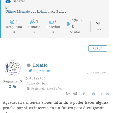
General
Último Mensaje
por
Lolailo
hace 3 años
125.9
1
1
0
K
Respuesta
Usuario
Reaction
s
s
s
Visitas
RSS
Lolailo
Topic starter
12/11/2023 12:55
(@lolailo)
Respuestas: 9
Active Member
Registrado: hace 5 años
[#4465]
Agradecería si teneis a bien difundir o poder hacer alguna
prueba por si os interesa en un futuro para divulgación