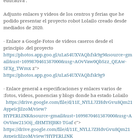
educativa .
Adjunto enlaces y videos de los centros y ferias que he
podido presentar el proyecto robot Lolailo creado desde
mediados de 2020.
- Enlace a Google-Fotos de videos caseros desde el
principio .del proyecto
https://photos.app.goo.gl/uLaS4UXVAQhfsk9g9&source=gm
ail&ust=1699870461587000&usg=AOvVaw0QbSzz_QEAw-
SFXg_TWmx
z">
https://photos.app.goo.gl/uLaS4UXVAQhfsk9g9
- Enlace general a especificaciones y enlaces varios de
:fotos, videos, ponencias y blogs donde ha estado Lolailo
https://drive.google.com/file/d/11E_NYLL7ZHdvGvu8Qm21
AypeicJiIzoM/view?
HYPERLINK&source=gmail&ust=1699870461587000&usg=A
OvVaw215Oij_dHMTHJ8Kt-TGaf
c">
https://drive.google.com/file/d/11E_NYLL7ZHdvGvu8Qm21
AypeicJiIzoM/view?HYPERLINK