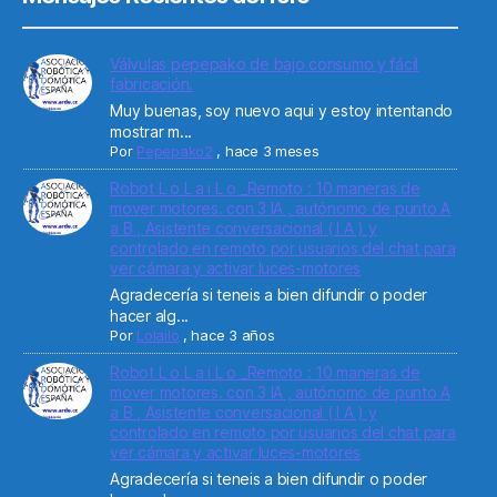
Válvulas pepepako de bajo consumo y fácil
fabricación.
Muy buenas, soy nuevo aqui y estoy intentando
mostrar m...
Por
Pepepako2
,
hace 3 meses
Robot L o L a i L o _Remoto : 10 maneras de
mover motores. con 3 IA , autónomo de punto A
a B , Asistente conversacional ( I A ) y
controlado en remoto por usuarios del chat para
ver cámara y activar luces-motores
Agradecería si teneis a bien difundir o poder
hacer alg...
Por
Lolailo
,
hace 3 años
Robot L o L a i L o _Remoto : 10 maneras de
mover motores. con 3 IA , autónomo de punto A
a B , Asistente conversacional ( I A ) y
controlado en remoto por usuarios del chat para
ver cámara y activar luces-motores
Agradecería si teneis a bien difundir o poder