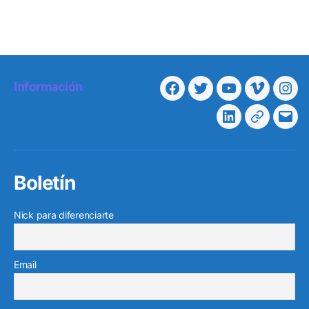
Información
Facebook
Twitter
Youtube
Vimeo
Ins
Linkedin
Telegra
Cor
elec
Boletín
Nick para diferenciarte
Email