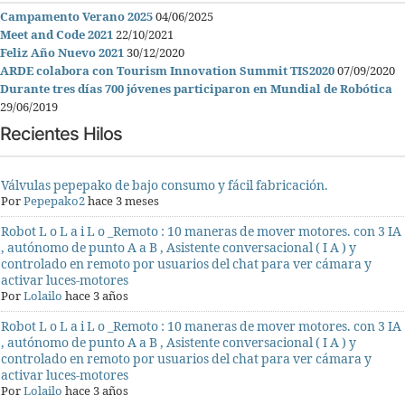
Campamento Verano 2025
04/06/2025
Meet and Code 2021
22/10/2021
Feliz Año Nuevo 2021
30/12/2020
ARDE colabora con Tourism Innovation Summit TIS2020
07/09/2020
Durante tres días 700 jóvenes participaron en Mundial de Robótica
29/06/2019
Recientes Hilos
Válvulas pepepako de bajo consumo y fácil fabricación.
Por
Pepepako2
hace 3 meses
Robot L o L a i L o _Remoto : 10 maneras de mover motores. con 3 IA
, autónomo de punto A a B , Asistente conversacional ( I A ) y
controlado en remoto por usuarios del chat para ver cámara y
activar luces-motores
Por
Lolailo
hace 3 años
Robot L o L a i L o _Remoto : 10 maneras de mover motores. con 3 IA
, autónomo de punto A a B , Asistente conversacional ( I A ) y
controlado en remoto por usuarios del chat para ver cámara y
activar luces-motores
Por
Lolailo
hace 3 años