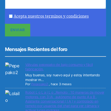
Acepta nuestros terminos y condiciones
Mensajes Recientes del foro
Válvulas pepepako de bajo consumo y fácil
fabricación.
Muy buenas, soy nuevo aqui y estoy intentando
mostrar m...
Por
Pepepako2
,
hace 3 meses
Robot L o L a i L o _Remoto : 10 maneras de mover
motores. con 3 IA , autónomo de punto A a B ,
Asistente conversacional ( I A ) y controlado en
remoto por usuarios del chat para ver cámara y
activar luces-motores