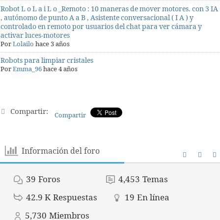
Robot L o L a i L o _Remoto : 10 maneras de mover motores. con 3 IA
, autónomo de punto A a B , Asistente conversacional ( I A ) y
controlado en remoto por usuarios del chat para ver cámara y
activar luces-motores
Por
Lolailo
hace 3 años
Robots para limpiar cristales
Por
Emma_96
hace 4 años
Compartir:
Compartir
Información del foro
39
Foros
4,453
Temas
42.9 K
Respuestas
19
En línea
5,730
Miembros