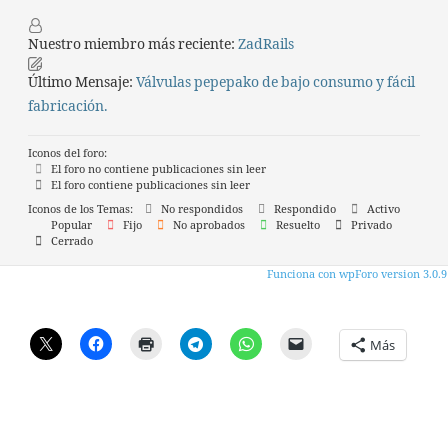
Nuestro miembro más reciente:
ZadRails
Último Mensaje:
Válvulas pepepako de bajo consumo y fácil
fabricación.
Iconos del foro:
El foro no contiene publicaciones sin leer
El foro contiene publicaciones sin leer
Iconos de los Temas:
No respondidos
Respondido
Activo
Popular
Fijo
No aprobados
Resuelto
Privado
Cerrado
Funciona con wpForo version 3.0.9
Más