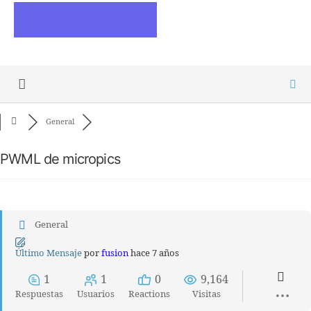
ESCRIBE ARTICULOS
General
PWML de micropics
General
Último Mensaje
por
fusion
hace 7 años
1
1
0
9,164
Respuestas
Usuarios
Reactions
Visitas