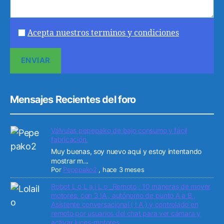
Acepta nuestros terminos y condiciones
Mensajes Recientes del foro
Válvulas pepepako de bajo consumo y fácil
fabricación.
Muy buenas, soy nuevo aqui y estoy intentando
mostrar m...
Por
Pepepako2
,
hace 3 meses
Robot L o L a i L o _Remoto : 10 maneras de mover
motores. con 3 IA , autónomo de punto A a B ,
Asistente conversacional ( I A ) y controlado en
remoto por usuarios del chat para ver cámara y
activar luces-motores