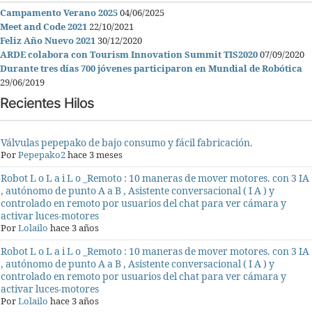
Campamento Verano 2025
04/06/2025
Meet and Code 2021
22/10/2021
Feliz Año Nuevo 2021
30/12/2020
ARDE colabora con Tourism Innovation Summit TIS2020
07/09/2020
Durante tres días 700 jóvenes participaron en Mundial de Robótica
29/06/2019
Recientes Hilos
Válvulas pepepako de bajo consumo y fácil fabricación.
Por
Pepepako2
hace 3 meses
Robot L o L a i L o _Remoto : 10 maneras de mover motores. con 3 IA
, autónomo de punto A a B , Asistente conversacional ( I A ) y
controlado en remoto por usuarios del chat para ver cámara y
activar luces-motores
Por
Lolailo
hace 3 años
Robot L o L a i L o _Remoto : 10 maneras de mover motores. con 3 IA
, autónomo de punto A a B , Asistente conversacional ( I A ) y
controlado en remoto por usuarios del chat para ver cámara y
activar luces-motores
Por
Lolailo
hace 3 años