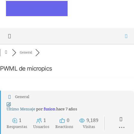
ESCRIBE ARTICULOS
General
PWML de micropics
General
Último Mensaje
por
fusion
hace 7 años
1
1
0
9,189
Respuestas
Usuarios
Reactions
Visitas