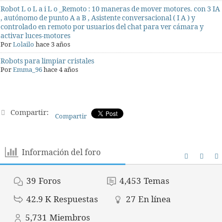
Robot L o L a i L o _Remoto : 10 maneras de mover motores. con 3 IA
, autónomo de punto A a B , Asistente conversacional ( I A ) y
controlado en remoto por usuarios del chat para ver cámara y
activar luces-motores
Por
Lolailo
hace 3 años
Robots para limpiar cristales
Por
Emma_96
hace 4 años
Compartir:
Compartir
Información del foro
39
Foros
4,453
Temas
42.9 K
Respuestas
27
En línea
5,731
Miembros