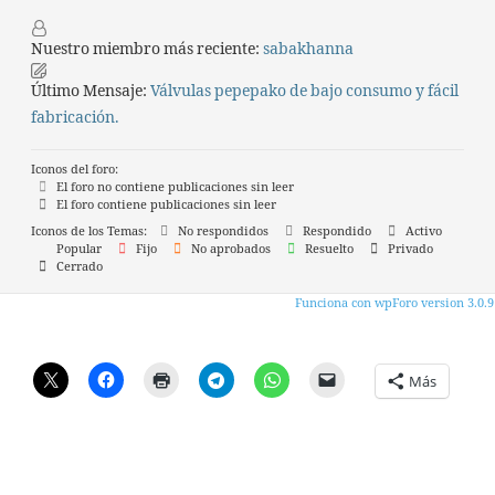
Nuestro miembro más reciente:
sabakhanna
Último Mensaje:
Válvulas pepepako de bajo consumo y fácil
fabricación.
Iconos del foro:
El foro no contiene publicaciones sin leer
El foro contiene publicaciones sin leer
Iconos de los Temas:
No respondidos
Respondido
Activo
Popular
Fijo
No aprobados
Resuelto
Privado
Cerrado
Funciona con wpForo version 3.0.9
Más