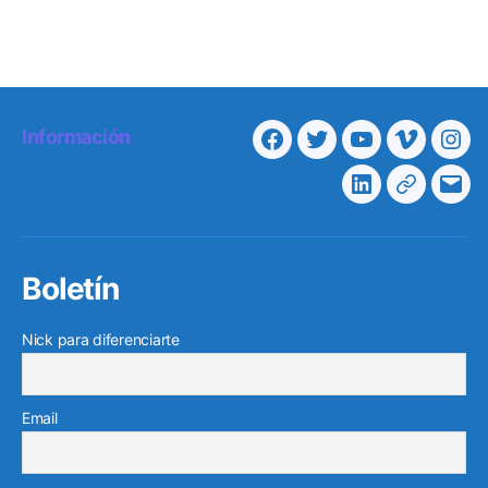
Información
Facebook
Twitter
Youtube
Vimeo
Ins
Linkedin
Telegra
Cor
elec
Boletín
Nick para diferenciarte
Email