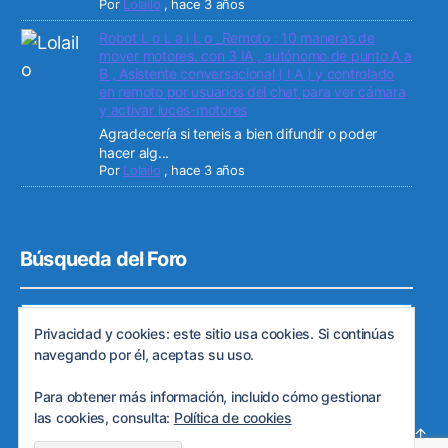
Por
Lolailo
,
hace 3 años
Robot L o L a i L o _Remoto : 10 maneras de
mover motores. con 3 IA , autónomo de punto A a
B , Asistente conversacional ( I A ) y controlado
en remoto por usuarios del chat para ver cámara
y activar luces-motores
Agradecería si teneis a bien difundir o poder
hacer alg...
Por
Lolailo
,
hace 3 años
Búsqueda del Foro
Privacidad y cookies: este sitio usa cookies. Si continúas
navegando por él, aceptas su uso.
Para obtener más información, incluido cómo gestionar
las cookies, consulta:
Política de cookies
© 2026
Web de ARDE
Subir
↑