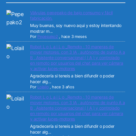
Válvulas pepepako de bajo consumo y fácil
fabricación.
Muy buenas, soy nuevo aqui y estoy intentando
mostrar m...
Por
Pepepako2
,
hace 3 meses
Robot L o L a i L o _Remoto : 10 maneras de
mover motores. con 3 IA , autónomo de punto A a
B , Asistente conversacional ( I A ) y controlado
en remoto por usuarios del chat para ver cámara
y activar luces-motores
Agradecería si teneis a bien difundir o poder
hacer alg...
Por
Lolailo
,
hace 3 años
Robot L o L a i L o _Remoto : 10 maneras de
mover motores. con 3 IA , autónomo de punto A a
B , Asistente conversacional ( I A ) y controlado
en remoto por usuarios del chat para ver cámara
y activar luces-motores
Agradecería si teneis a bien difundir o poder
hacer alg...