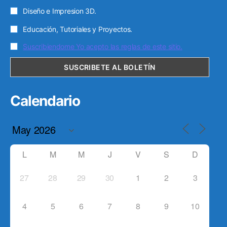
Diseño e Impresion 3D.
Educación, Tutoriales y Proyectos.
Suscribiendome Yo acepto las reglas de este sitio.
Calendario
L
M
M
J
V
S
D
27
28
29
30
1
2
3
4
5
6
7
8
9
10