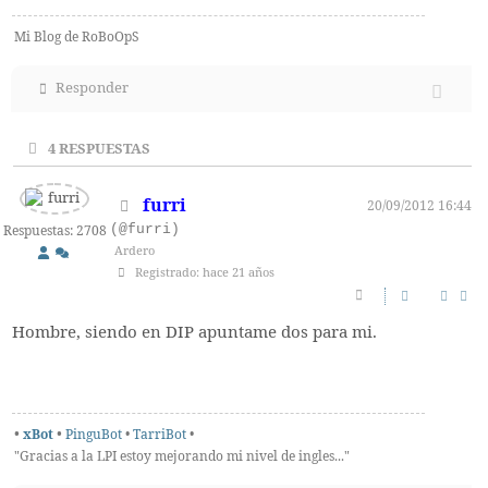
Mi Blog de RoBoOpS
Responder
4
RESPUESTAS
furri
20/09/2012 16:44
(@furri)
Respuestas: 2708
Ardero
Registrado: hace 21 años
Hombre, siendo en DIP apuntame dos para mi.
•
xBot
•
PinguBot
•
TarriBot
•
"Gracias a la LPI estoy mejorando mi nivel de ingles..."