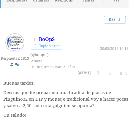
Respuestas
Usuarios
Reactions
Visitas
RSS
BoOpS
Topic starter
20/09/2012 16:19
(@boops)
Respuestas: 1813
Ardero
Registrado: hace 21 años
[#3761]
Buenas tardes!
Deciros que he preparado una tiradita de placas de
Pinguino32 en DIP y montaje tradicional voy a hacer pocas
y salen a 2,5€ cada una ¿alguien se apunta?
Un saludo!