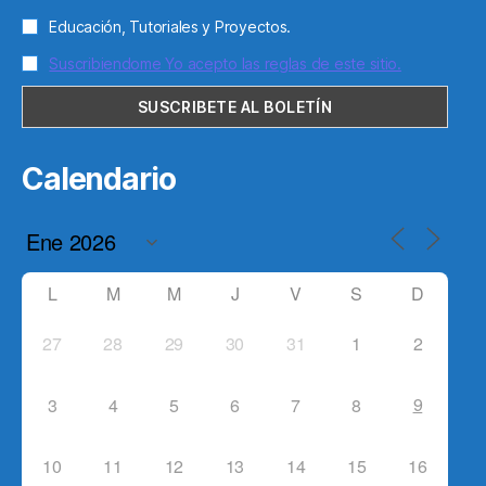
Educación, Tutoriales y Proyectos.
Suscribiendome Yo acepto las reglas de este sitio.
Calendario
L
M
M
J
V
S
D
27
28
29
30
31
1
2
9
3
4
5
6
7
8
10
11
12
13
14
15
16