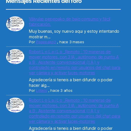
Mensajes Recientes del foro
Válvulas pepepako de bajo consumo y fácil
fabricación.
Muy buenas, soy nuevo aqui y estoy intentando
mostrar m...
Por
Pepepako2
,
hace 3 meses
Robot L o L a i L o _Remoto : 10 maneras de
mover motores. con 3 IA , autónomo de punto A
a B , Asistente conversacional ( I A ) y
controlado en remoto por usuarios del chat para
ver cámara y activar luces-motores
Agradecería si teneis a bien difundir o poder
hacer alg...
Por
Lolailo
,
hace 3 años
Robot L o L a i L o _Remoto : 10 maneras de
mover motores. con 3 IA , autónomo de punto A
a B , Asistente conversacional ( I A ) y
controlado en remoto por usuarios del chat para
ver cámara y activar luces-motores
Agradecería si teneis a bien difundir o poder