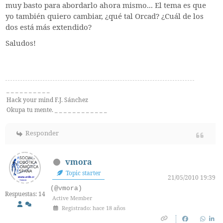
muy basto para abordarlo ahora mismo... El tema es que
yo también quiero cambiar, ¿qué tal Orcad? ¿Cuál de los
dos está más extendido?
Saludos!
_ _ _ _ _ _ _ _ _ _
Hack your mind F.J. Sánchez
Okupa tu mente. _ _ _ _ _ _ _ _ _ _ _ _
Responder
vmora
Topic starter
21/05/2010 19:39
(@vmora)
Respuestas: 14
Active Member
Registrado: hace 18 años