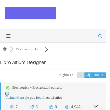
ESCRIBE ARTICULOS
Electrónica y Elect...
Libro Altium Designer
Página 1 / 2
Siguiente
Electrónica y Electricidad general
Último Mensaje
por
Beat
hace 16 años
7
5
0
4,942