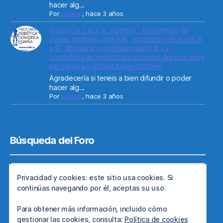
hacer alg...
Por
Lolailo
,
hace 3 años
Robot L o L a i L o _Remoto : 10 maneras de
mover motores. con 3 IA , autónomo de punto A
a B , Asistente conversacional ( I A ) y
controlado en remoto por usuarios del chat para
ver cámara y activar luces-motores
Agradecería si teneis a bien difundir o poder
hacer alg...
Por
Lolailo
,
hace 3 años
Búsqueda del Foro
Privacidad y cookies: este sitio usa cookies. Si
continúas navegando por él, aceptas su uso.
Para obtener más información, incluido cómo
gestionar las cookies, consulta:
Política de cookies