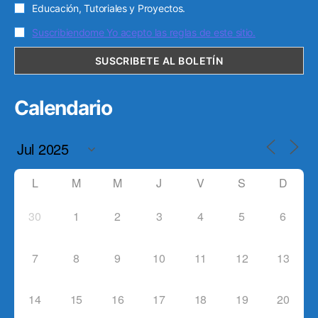
Educación, Tutoriales y Proyectos.
Suscribiendome Yo acepto las reglas de este sitio.
Calendario
L
M
M
J
V
S
D
30
1
2
3
4
5
6
7
8
9
10
11
12
13
14
15
16
17
18
19
20