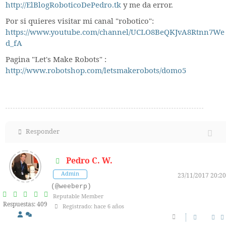
http://ElBlogRoboticoDePedro.tk
y me da error.
Por si quieres visitar mi canal "robotico":
https://www.youtube.com/channel/UCLO8BeQKJvA8Rtnn7We
d_fA
Pagina "Let's Make Robots" :
http://www.robotshop.com/letsmakerobots/domo5
Responder
Pedro C. W.
Admin
23/11/2017 20:20
(@weeberp)
Reputable Member
Respuestas: 409
Registrado: hace 6 años