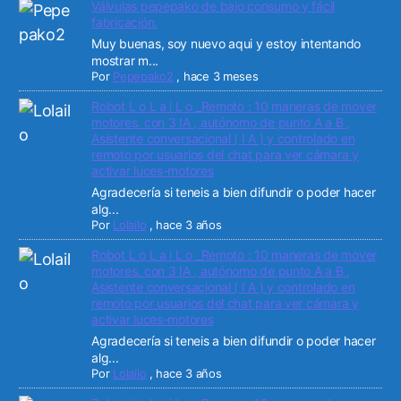
Válvulas pepepako de bajo consumo y fácil
fabricación.
Muy buenas, soy nuevo aqui y estoy intentando
mostrar m...
Por
Pepepako2
,
hace 3 meses
Robot L o L a i L o _Remoto : 10 maneras de mover
motores. con 3 IA , autónomo de punto A a B ,
Asistente conversacional ( I A ) y controlado en
remoto por usuarios del chat para ver cámara y
activar luces-motores
Agradecería si teneis a bien difundir o poder hacer
alg...
Por
Lolailo
,
hace 3 años
Robot L o L a i L o _Remoto : 10 maneras de mover
motores. con 3 IA , autónomo de punto A a B ,
Asistente conversacional ( I A ) y controlado en
remoto por usuarios del chat para ver cámara y
activar luces-motores
Agradecería si teneis a bien difundir o poder hacer
alg...
Por
Lolailo
,
hace 3 años