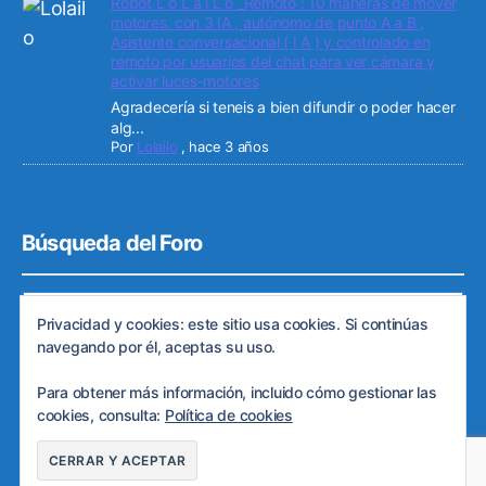
Robot L o L a i L o _Remoto : 10 maneras de mover
motores. con 3 IA , autónomo de punto A a B ,
Asistente conversacional ( I A ) y controlado en
remoto por usuarios del chat para ver cámara y
activar luces-motores
Agradecería si teneis a bien difundir o poder hacer
alg...
Por
Lolailo
,
hace 3 años
Búsqueda del Foro
Privacidad y cookies: este sitio usa cookies. Si continúas
navegando por él, aceptas su uso.
Para obtener más información, incluido cómo gestionar las
cookies, consulta:
Política de cookies
© 2026
Web de ARDE
Subir
↑
Política de privacidad