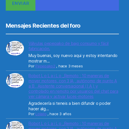
Mensajes Recientes del foro
Válvulas pepepako de bajo consumo y fácil
fabricación.
Muy buenas, soy nuevo aqui y estoy intentando
mostrar m...
Por
Pepepako2
,
hace 3 meses
Robot L o L a i L o _Remoto : 10 maneras de
mover motores. con 3 IA , autónomo de punto A
a B , Asistente conversacional ( I A ) y
controlado en remoto por usuarios del chat para
ver cámara y activar luces-motores
Agradecería si teneis a bien difundir o poder
hacer alg...
Por
Lolailo
,
hace 3 años
Robot L o L a i L o _Remoto : 10 maneras de
mover motores. con 3 IA , autónomo de punto A