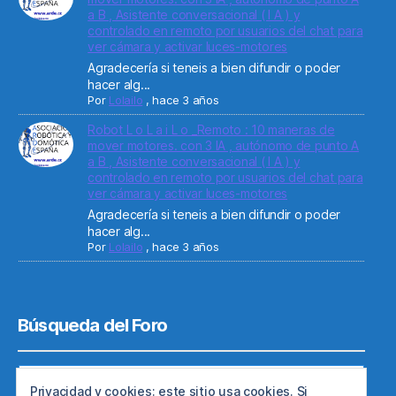
a B , Asistente conversacional ( I A ) y
controlado en remoto por usuarios del chat para
ver cámara y activar luces-motores
Agradecería si teneis a bien difundir o poder
hacer alg...
Por
Lolailo
,
hace 3 años
Robot L o L a i L o _Remoto : 10 maneras de
mover motores. con 3 IA , autónomo de punto A
a B , Asistente conversacional ( I A ) y
controlado en remoto por usuarios del chat para
ver cámara y activar luces-motores
Agradecería si teneis a bien difundir o poder
hacer alg...
Por
Lolailo
,
hace 3 años
Búsqueda del Foro
Privacidad y cookies: este sitio usa cookies. Si