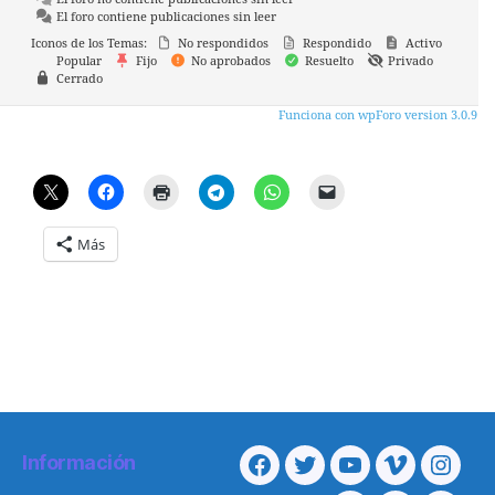
El foro contiene publicaciones sin leer
Iconos de los Temas:
No respondidos
Respondido
Activo
Popular
Fijo
No aprobados
Resuelto
Privado
Cerrado
Funciona con wpForo version 3.0.9
Más
Información
Facebook
Twitter
Youtube
Vimeo
Insta