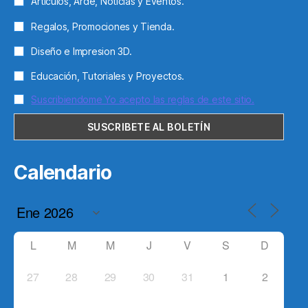
Articulos, Arde, Noticias y Eventos.
Regalos, Promociones y Tienda.
Diseño e Impresion 3D.
Educación, Tutoriales y Proyectos.
Suscribiendome Yo acepto las reglas de este sitio.
Calendario
L
M
M
J
V
S
D
27
28
29
30
31
1
2