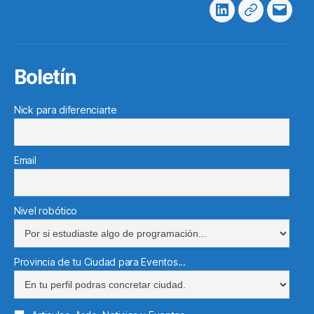
Linkedin
Telegram
Corre
electr
Boletín
Nick para diferenciarte
Email
Nivel robótico
Provincia de tu Ciudad para Eventos...