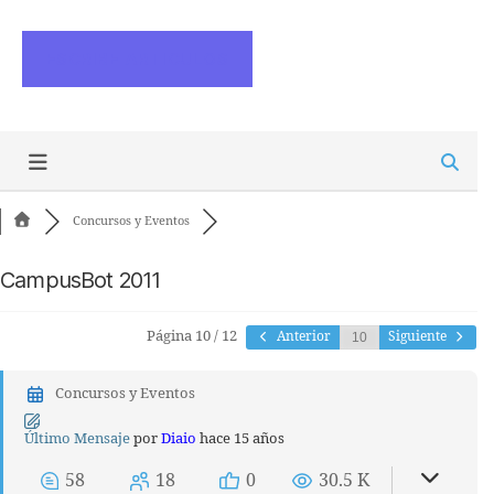
ESCRIBE ARTICULOS
Concursos y Eventos
CampusBot 2011
Página 10 / 12
Anterior
Siguiente
Concursos y Eventos
Último Mensaje
por
Diaio
hace 15 años
58
18
0
30.5 K