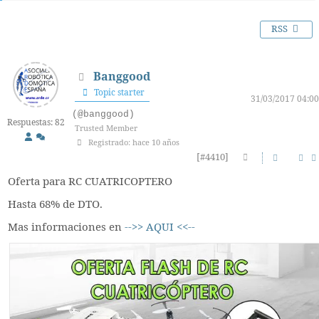
RSS
Banggood
Topic starter
31/03/2017 04:00
(@banggood)
Respuestas: 82
Trusted Member
Registrado: hace 10 años
[#4410]
Oferta para RC CUATRICOPTERO
Hasta 68% de DTO.
Mas informaciones en
-->> AQUI <<--