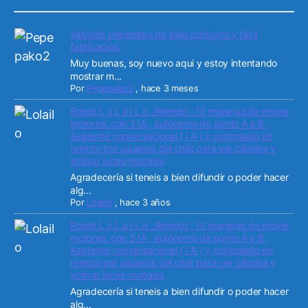
Válvulas pepepako de bajo consumo y fácil
fabricación.
Muy buenas, soy nuevo aqui y estoy intentando
mostrar m...
Por
Pepepako2
,
hace 3 meses
Robot L o L a i L o _Remoto : 10 maneras de mover
motores. con 3 IA , autónomo de punto A a B ,
Asistente conversacional ( I A ) y controlado en
remoto por usuarios del chat para ver cámara y
activar luces-motores
Agradecería si teneis a bien difundir o poder hacer
alg...
Por
Lolailo
,
hace 3 años
Robot L o L a i L o _Remoto : 10 maneras de mover
motores. con 3 IA , autónomo de punto A a B ,
Asistente conversacional ( I A ) y controlado en
remoto por usuarios del chat para ver cámara y
activar luces-motores
Agradecería si teneis a bien difundir o poder hacer
alg...