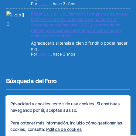
Por
Lolailo
,
hace 3 años
Robot L o L a i L o _Remoto : 10 maneras de mover
motores. con 3 IA , autónomo de punto A a B ,
Asistente conversacional ( I A ) y controlado en
remoto por usuarios del chat para ver cámara y
activar luces-motores
Agradecería si teneis a bien difundir o poder hacer
alg...
Por
Lolailo
,
hace 3 años
Búsqueda del Foro
Privacidad y cookies: este sitio usa cookies. Si continúas
navegando por él, aceptas su uso.
Para obtener más información, incluido cómo gestionar las
cookies, consulta:
Política de cookies
© 2026
Web de ARDE
Subir
↑