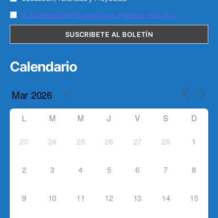
Suscribiendome Yo acepto las reglas de este sitio.
Calendario
L
M
M
J
V
S
D
23
24
25
26
27
28
1
2
3
4
5
6
7
8
9
10
11
12
13
14
15