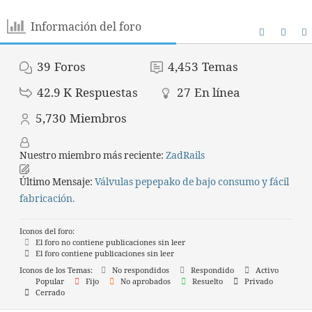
Información del foro
39
Foros
4,453
Temas
42.9 K
Respuestas
27
En línea
5,730
Miembros
Nuestro miembro más reciente:
ZadRails
Último Mensaje:
Válvulas pepepako de bajo consumo y fácil
fabricación.
Iconos del foro:
El foro no contiene publicaciones sin leer
El foro contiene publicaciones sin leer
Iconos de los Temas:
No respondidos
Respondido
Activo
Popular
Fijo
No aprobados
Resuelto
Privado
Cerrado