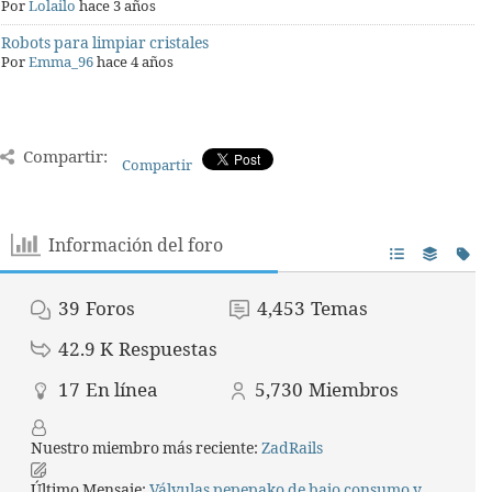
Por
Lolailo
hace 3 años
Robots para limpiar cristales
Por
Emma_96
hace 4 años
Compartir:
Compartir
Información del foro
39
Foros
4,453
Temas
42.9 K
Respuestas
17
En línea
5,730
Miembros
Nuestro miembro más reciente:
ZadRails
Último Mensaje:
Válvulas pepepako de bajo consumo y