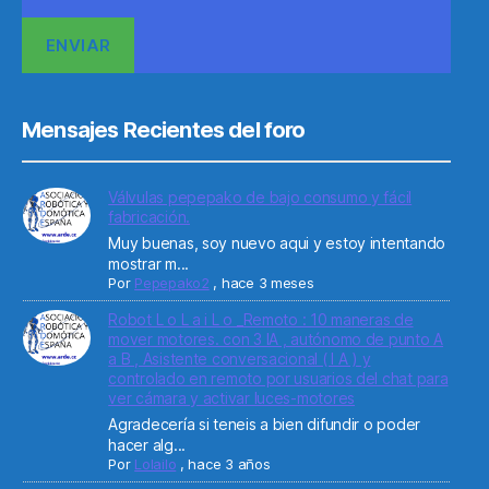
Mensajes Recientes del foro
Válvulas pepepako de bajo consumo y fácil
fabricación.
Muy buenas, soy nuevo aqui y estoy intentando
mostrar m...
Por
Pepepako2
,
hace 3 meses
Robot L o L a i L o _Remoto : 10 maneras de
mover motores. con 3 IA , autónomo de punto A
a B , Asistente conversacional ( I A ) y
controlado en remoto por usuarios del chat para
ver cámara y activar luces-motores
Agradecería si teneis a bien difundir o poder
hacer alg...
Por
Lolailo
,
hace 3 años