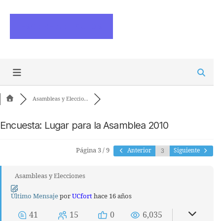
ESCRIBE ARTICULOS
Asambleas y Eleccio...
Encuesta: Lugar para la Asamblea 2010
Página 3 / 9
Anterior
Siguiente
Asambleas y Elecciones
Último Mensaje
por
UCfort
hace 16 años
41
15
0
6,035