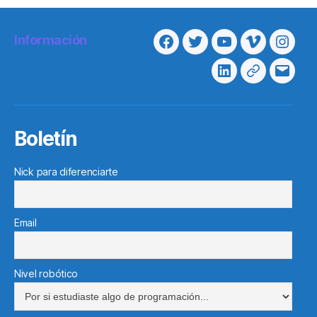
Información
Facebook
Twitter
Youtube
Vimeo
Insta
Linkedin
Telegram
Corre
electr
Boletín
Nick para diferenciarte
Email
Nivel robótico