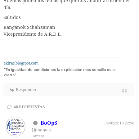
Además poned los temas que queráis añadir al orden del
día.
Saludos
Ranganok Schahzaman
Vicepresidente de A.R.D.E.
skiras.blogspot.com
"En igualdad de condiciones la explicación más sencilla es la
cierta"
Responder
40
RESPUESTAS
BoOpS
05/02/2010 22:56
(@boops)
Ardero