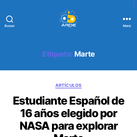
Buscar
Menú
W
e
b
d
Etiqueta:
Marte
e
A
R
D
C
E
ARTÍCULOS
a
Estudiante Español de
t
e
16 años elegido por
g
o
NASA para explorar
r
í