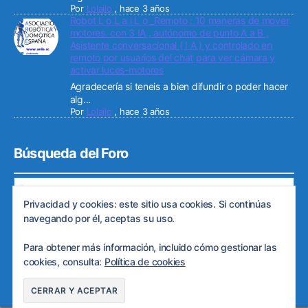
Por
Lolailo
,
hace 3 años
Robot L o L a i L o _Remoto : 10 maneras de mover
motores. con 3 IA , autónomo de punto A a B ,
Asistente conversacional ( I A ) y controlado en
remoto por usuarios del chat para ver cámara y
activar luces-motores
Agradecería si teneis a bien difundir o poder hacer
alg...
Por
Lolailo
,
hace 3 años
Búsqueda del Foro
Privacidad y cookies: este sitio usa cookies. Si continúas
navegando por él, aceptas su uso.
Para obtener más información, incluido cómo gestionar las
© 2026
Web de ARDE
Subir
↑
cookies, consulta:
Política de cookies
Política de privacidad