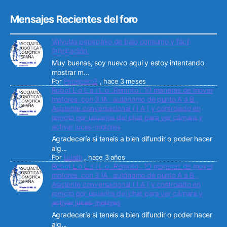
Mensajes Recientes del foro
Válvulas pepepako de bajo consumo y fácil
fabricación.
Muy buenas, soy nuevo aqui y estoy intentando
mostrar m...
Por
Pepepako2
,
hace 3 meses
Robot L o L a i L o _Remoto : 10 maneras de mover
motores. con 3 IA , autónomo de punto A a B ,
Asistente conversacional ( I A ) y controlado en
remoto por usuarios del chat para ver cámara y
activar luces-motores
Agradecería si teneis a bien difundir o poder hacer
alg...
Por
Lolailo
,
hace 3 años
Robot L o L a i L o _Remoto : 10 maneras de mover
motores. con 3 IA , autónomo de punto A a B ,
Asistente conversacional ( I A ) y controlado en
remoto por usuarios del chat para ver cámara y
activar luces-motores
Agradecería si teneis a bien difundir o poder hacer
alg...