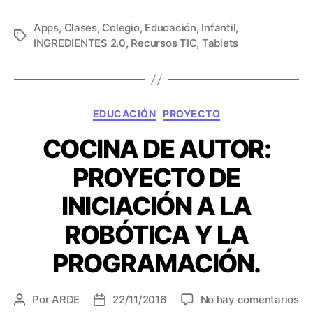
I
Apps
,
Clases
,
Colegio
,
Educación
,
Infantil
T
,
E
INGREDIENTES 2.0
,
Recursos TIC
,
Tablets
C
t
r
i
e
q
a
u
r
C
e
EDUCACIÓN
PROYECTO
y
a
t
c
COCINA DE AUTOR:
t
a
o
e
s
m
PROYECTO DE
g
p
o
a
INICIACIÓN A LA
r
r
í
ROBÓTICA Y LA
t
a
i
s
PROGRAMACIÓN.
r
a
c
e
Por
ARDE
22/11/2016
No hay comentarios
A
F
t