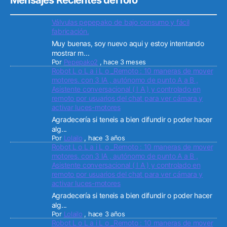
Mensajes Recientes del foro
Válvulas pepepako de bajo consumo y fácil
fabricación.
Muy buenas, soy nuevo aqui y estoy intentando
mostrar m...
Por
Pepepako2
,
hace 3 meses
Robot L o L a i L o _Remoto : 10 maneras de mover
motores. con 3 IA , autónomo de punto A a B ,
Asistente conversacional ( I A ) y controlado en
remoto por usuarios del chat para ver cámara y
activar luces-motores
Agradecería si teneis a bien difundir o poder hacer
alg...
Por
Lolailo
,
hace 3 años
Robot L o L a i L o _Remoto : 10 maneras de mover
motores. con 3 IA , autónomo de punto A a B ,
Asistente conversacional ( I A ) y controlado en
remoto por usuarios del chat para ver cámara y
activar luces-motores
Agradecería si teneis a bien difundir o poder hacer
alg...
Por
Lolailo
,
hace 3 años
Robot L o L a i L o _Remoto : 10 maneras de mover