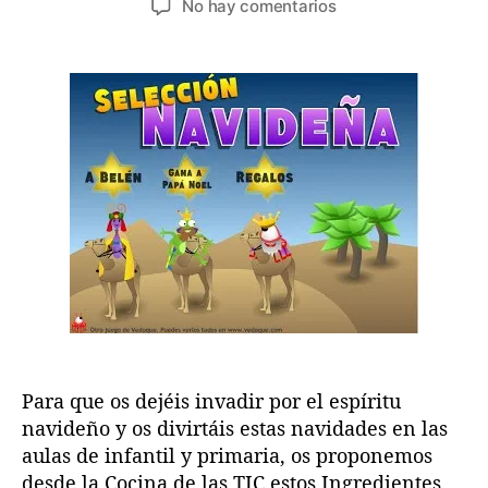
a
e
No hay comentarios
t
c
s
n
o
h
A
r
a
p
d
d
p
e
e
s
l
l
n
a
a
a
e
e
v
n
n
i
t
t
d
r
r
e
a
a
ñ
d
d
a
a
a
s
p
a
Para que os dejéis invadir por el espíritu
r
navideño y os divirtáis estas navidades en las
a
aulas de infantil y primaria, os proponemos
i
desde la Cocina de las TIC estos Ingredientes
n