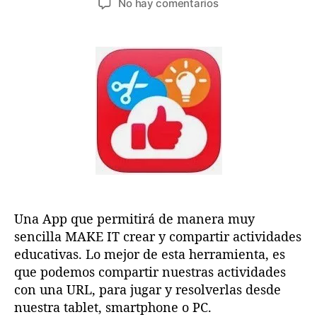
e
No hay comentarios
t
c
n
o
h
I
r
a
N
d
d
G
e
e
R
l
l
E
a
a
D
e
e
I
n
n
E
t
t
N
r
r
T
a
a
E
d
d
2
a
a
Una App que permitirá de manera muy
.
sencilla MAKE IT crear y compartir actividades
O
:
educativas. Lo mejor de esta herramienta, es
M
que podemos compartir nuestras actividades
A
con una URL, para jugar y resolverlas desde
K
nuestra tablet, smartphone o PC.
E