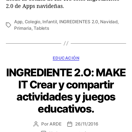
2.0 de Apps navideñas.
f
a
n
App
,
Colegio
,
Infantil
,
INGREDIENTES 2.0
,
Navidad
,
t
E
Primaria
,
Tablets
i
t
l
i
y
q
p
u
C
r
e
EDUCACIÓN
a
i
t
INGREDIENTE 2.O: MAKE
t
m
a
e
a
s
IT Crear y compartir
g
r
o
i
actividades y juegos
r
a
í
educativos.
a
s
Por
ARDE
26/11/2016
A
F
u
e