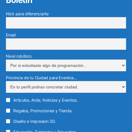
o
e
b
g
e
g
e
o
r
e
r
Nick para diferenciarte
d
r
o
k
a
i
a
e
m
n
m
l
Email
e
c
t
Nivel robótico
r
ó
Provincia de tu Ciudad para Eventos...
n
i
c
Articulos, Arde, Noticias y Eventos.
o
Regalos, Promociones y Tienda.
Diseño e Impresion 3D.
Educación, Tutoriales y Proyectos.