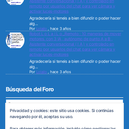
Asistente conversacional ( I A ) y controlado en
remoto por usuarios del chat para ver cámara y
activar luces-motores
Agradecería si teneis a bien difundir o poder hacer
alg...
Por
Lolailo
,
hace 3 años
Robot L o L a i L o _Remoto : 10 maneras de mover
motores. con 3 IA , autónomo de punto A a B ,
Asistente conversacional ( I A ) y controlado en
remoto por usuarios del chat para ver cámara y
activar luces-motores
Agradecería si teneis a bien difundir o poder hacer
alg...
Por
Lolailo
,
hace 3 años
Búsqueda del Foro
Privacidad y cookies: este sitio usa cookies. Si continúas
navegando por él, aceptas su uso.
Para obtener más información, incluido cómo gestionar las