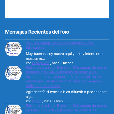
Mensajes Recientes del foro
Válvulas pepepako de bajo consumo y fácil
fabricación.
Muy buenas, soy nuevo aqui y estoy intentando
mostrar m...
Por
Pepepako2
,
hace 3 meses
Robot L o L a i L o _Remoto : 10 maneras de mover
motores. con 3 IA , autónomo de punto A a B ,
Asistente conversacional ( I A ) y controlado en
remoto por usuarios del chat para ver cámara y
activar luces-motores
Agradecería si teneis a bien difundir o poder hacer
alg...
Por
Lolailo
,
hace 3 años
Robot L o L a i L o _Remoto : 10 maneras de mover
motores. con 3 IA , autónomo de punto A a B ,