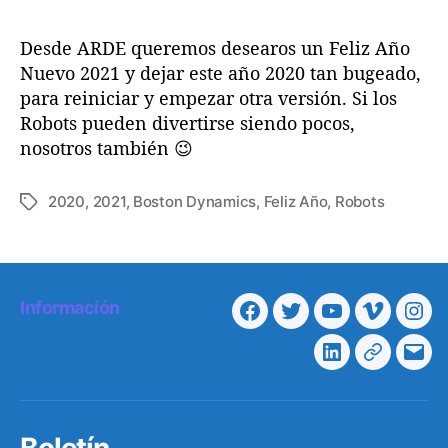
Desde ARDE queremos desearos un Feliz Año
Nuevo 2021 y dejar este año 2020 tan bugeado,
para reiniciar y empezar otra versión. Si los
Robots pueden divertirse siendo pocos,
nosotros también 😉
2020
,
2021
,
Boston Dynamics
,
Feliz Año
,
Robots
E
t
i
q
u
Información
e
F
T
Y
V
I
t
a
w
o
i
n
a
L
T
C
c
i
u
m
s
s
i
e
o
e
t
t
e
t
n
l
r
b
t
u
o
a
Boletín
k
e
r