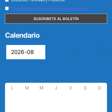
Suscribiendome Yo acepto las reglas de este sitio.
Calendario
L
M
M
J
V
S
D
27
28
29
30
31
1
2
3
4
5
6
7
8
9