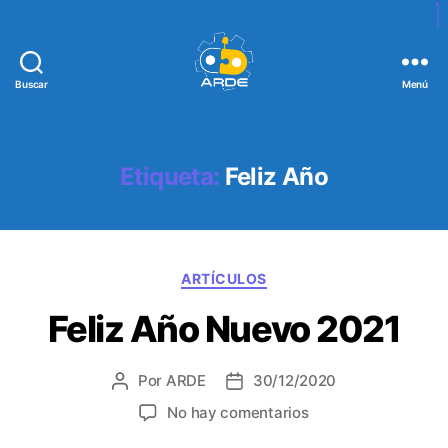
Buscar
Menú
W
e
b
d
Etiqueta:
Feliz Año
e
A
R
D
C
E
ARTÍCULOS
a
Feliz Año Nuevo 2021
t
e
g
Por
ARDE
30/12/2020
A
F
o
u
e
r
e
No hay comentarios
t
c
í
n
o
h