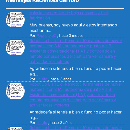
Mensajes Recientes del foro
Válvulas pepepako de bajo consumo y fácil
fabricación.
Muy buenas, soy nuevo aqui y estoy intentando
mostrar m...
Por
Pepepako2
,
hace 3 meses
Robot L o L a i L o _Remoto : 10 maneras de mover
motores. con 3 IA , autónomo de punto A a B ,
Asistente conversacional ( I A ) y controlado en
remoto por usuarios del chat para ver cámara y
activar luces-motores
Agradecería si teneis a bien difundir o poder hacer
alg...
Por
Lolailo
,
hace 3 años
Robot L o L a i L o _Remoto : 10 maneras de mover
motores. con 3 IA , autónomo de punto A a B ,
Asistente conversacional ( I A ) y controlado en
remoto por usuarios del chat para ver cámara y
activar luces-motores
Agradecería si teneis a bien difundir o poder hacer
alg...
Por
Lolailo
,
hace 3 años
Robot L o L a i L o _Remoto : 10 maneras de mover