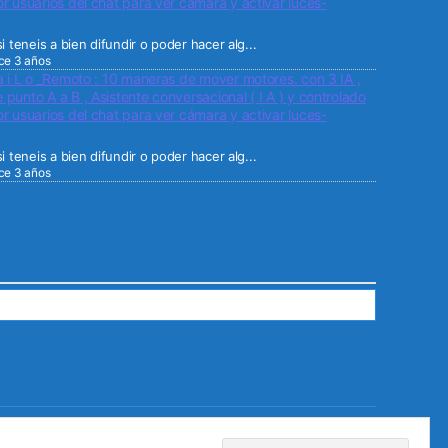
r usuarios del chat para ver cámara y activar luces-
i teneis a bien difundir o poder hacer alg...
ce 3 años
a i L o _Remoto : 10 maneras de mover motores. con 3 IA ,
punto A a B , Asistente conversacional ( I A ) y controlado
r usuarios del chat para ver cámara y activar luces-
i teneis a bien difundir o poder hacer alg...
ce 3 años