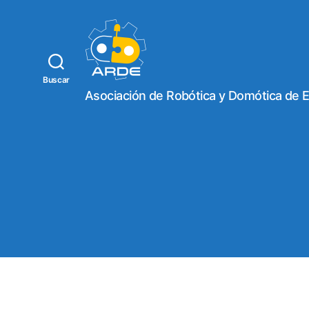
Buscar
W
Asociación de Robótica y Domótica de 
e
b
d
e
A
R
D
E