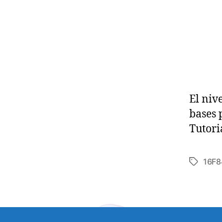
El niv
bases 
Tutori
16F8
E
t
i
q
u
e