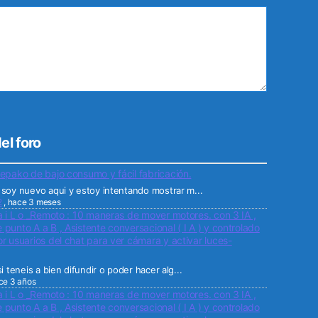
el foro
epako de bajo consumo y fácil fabricación.
soy nuevo aqui y estoy intentando mostrar m...
2
,
hace 3 meses
a i L o _Remoto : 10 maneras de mover motores. con 3 IA ,
punto A a B , Asistente conversacional ( I A ) y controlado
r usuarios del chat para ver cámara y activar luces-
i teneis a bien difundir o poder hacer alg...
ce 3 años
a i L o _Remoto : 10 maneras de mover motores. con 3 IA ,
punto A a B , Asistente conversacional ( I A ) y controlado