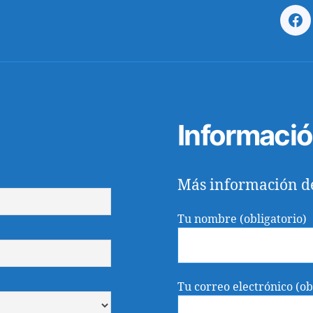
s
e
F
n
a
E
c
n
e
s
b
a
o
Informaci
m
o
b
k
l
a
Más información d
d
o
Tu nombre (obligatorio)
r
Tu correo electrónico (ob