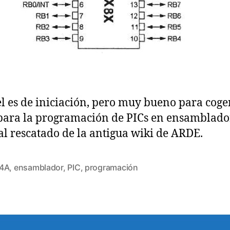
l
e
e
:
n
n
P
t
t
r
r
r
o
a
a
g
d
d
r
a
a
a
el es de iniciación, pero muy bueno para coge
m
a
para la programación de PICs en ensamblado
c
al rescatado de la antigua wiki de ARDE.
i
ó
n
4A
,
ensamblador
,
PIC
,
programación
d
e
P
I
C