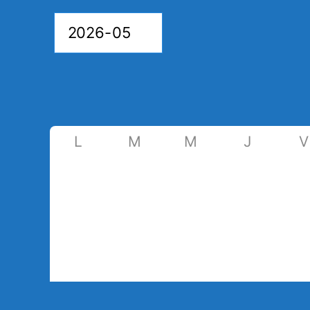
L
M
M
J
V
27
28
29
30
1
4
5
6
7
8
11
12
13
14
15
18
19
20
21
2
25
26
27
28
2