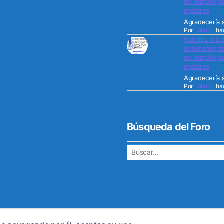
en remoto po
motores
Agradecería s
Por
Lolailo
,
ha
Robot L o L 
autónomo de 
en remoto po
motores
Agradecería s
Por
Lolailo
,
ha
Búsqueda del Foro