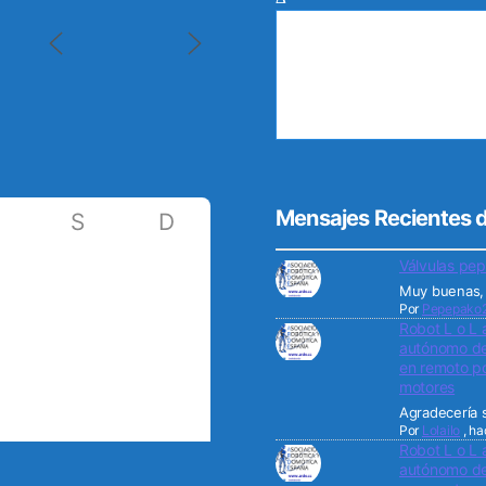
Mensajes Recientes d
S
D
2
3
Válvulas pep
Muy buenas, 
9
10
Por
Pepepako
Robot L o L 
16
17
autónomo de 
en remoto po
2
23
24
motores
Agradecería s
9
30
31
Por
Lolailo
,
ha
Robot L o L 
autónomo de 