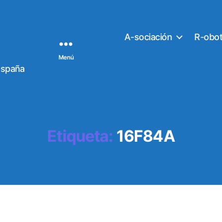
A-sociación
R-obo
Menú
España
Etiqueta:
16F84A