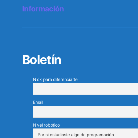
Información
t
a
s
Boletín
Nick para diferenciarte
Email
Nivel robótico