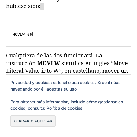
hubiese sido:
Cualquiera de las dos funcionará. La
instrucción
MOVLW
significa en ingles “Move
Literal Value into W”, en castellano, mover un
valor literal directamente al registro W.
Privacidad y cookies: este sitio usa cookies. Si continúas
navegando por él, aceptas su uso.
Ahora necesitamos poner este valor en el
registro TRISA para configurar el puerto:
Para obtener más información, incluido cómo gestionar las
cookies, consulta:
Política de cookies