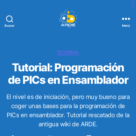
Buscar
Menú
W
e
b
d
C
TUTORIAL
e
a
Tutorial: Programación
A
t
R
e
de PICs en Ensamblador
D
g
E
o
r
El nivel es de iniciación, pero muy bueno para
í
a
coger unas bases para la programación de
s
PICs en ensamblador. Tutorial rescatado de la
antigua wiki de ARDE.