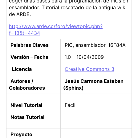
coger unas bases para la programación de PICs en
ó
ensamblador. Tutorial rescatado de la antigua wiki
n
de ARDE.
d
http://www.arde.cc/foro/viewtopic.php?
e
f=18&t=4434
P
I
Palabras Claves
PIC, ensamblador, 16F84A
C
s
Versión – Fecha
1.0 – 10/04/2009
e
n
Licencia
Creative Commons 3
E
n
Autores /
Jesús Carmona Esteban
s
Colaboradores
(Sphinx)
a
m
Nivel Tutorial
Fácil
b
l
Notas Tutorial
a
d
Proyecto
o