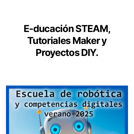
de
nuestras
PCBs,
se
E
-ducación STEAM,
acerca!
Tutoriales Maker y
Proyectos DIY.