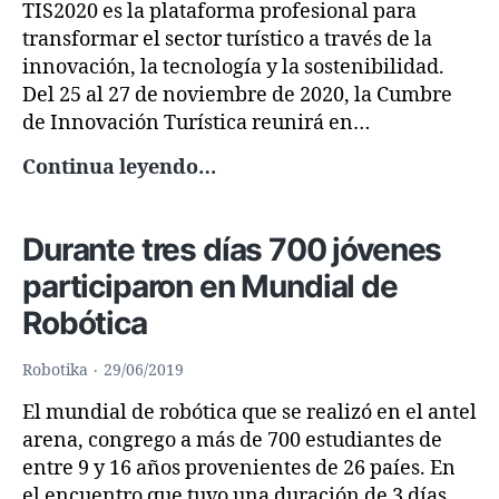
TIS2020 es la plataforma profesional para
transformar el sector turístico a través de la
innovación, la tecnología y la sostenibilidad.
Del 25 al 27 de noviembre de 2020, la Cumbre
de Innovación Turística reunirá en…
ARDE
Continua leyendo…
colabora
con
Durante tres días 700 jóvenes
Tourism
Innovation
participaron en Mundial de
Summit
Robótica
TIS2020
Robotika
29/06/2019
El mundial de robótica que se realizó en el antel
arena, congrego a más de 700 estudiantes de
entre 9 y 16 años provenientes de 26 paíes. En
el encuentro que tuvo una duración de 3 días