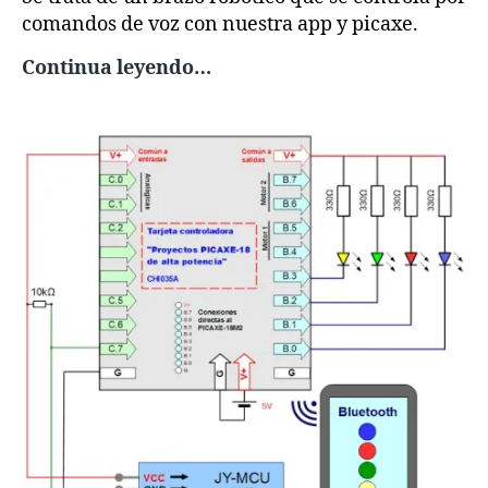
comandos de voz con nuestra app y picaxe.
PR15
Continua leyendo…
–
Brazo
controlado
por
voz
con
Picaxe