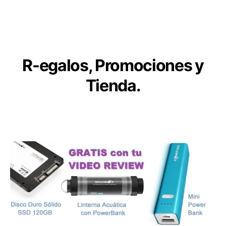
de
Robótica
y
Aplicaciones
R
-egalos, Promociones y
Tienda.