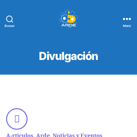
Buscar
Menú
Web
de
ARDE
Divulgación
A-rticulos, Arde, Noticias y Eventos