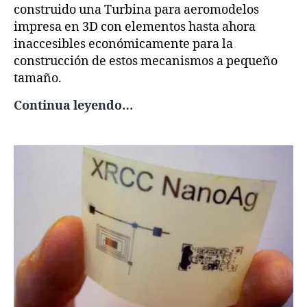
construido una Turbina para aeromodelos
impresa en 3D con elementos hasta ahora
inaccesibles económicamente para la
construcción de estos mecanismos a pequeño
tamaño.
Turbina
Continua leyendo…
para
aeromodelos
impresa
en
3D
y
con
reversa
de
empuje