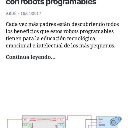
con robots programables
ARDE
16/04/2017
Cada vez más padres están descubriendo todos
los beneficios que estos robots programables
tienen para la educación tecnológica,
emocional e intelectual de los más pequeños.
10
Continua leyendo…
motivos
que
te
convencerán
de
lo
necesario
que
es