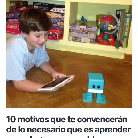
Arduino
con
baterías
10 motivos que te convencerán
de lo necesario que es aprender