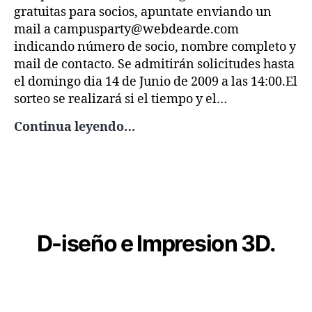
gratuitas para socios, apuntate enviando un
mail a campusparty@webdearde.com
indicando número de socio, nombre completo y
mail de contacto. Se admitirán solicitudes hasta
el domingo dia 14 de Junio de 2009 a las 14:00.El
sorteo se realizará si el tiempo y el…
ARDE
Continua leyendo…
sortea
10
entradas
para
CampusBot
D
-iseño e Impresion 3D.