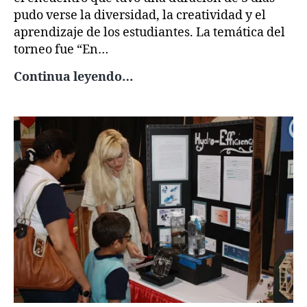
pudo verse la diversidad, la creatividad y el
aprendizaje de los estudiantes. La temática del
torneo fue “En…
Durante
Continua leyendo…
tres
días
700
jóvenes
participaron
en
Mundial
de
Robótica