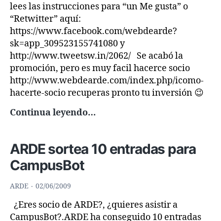
lees las instrucciones para “un Me gusta” o
“Retwitter” aquí:
https://www.facebook.com/webdearde?
sk=app_309523155741080 y
http://www.tweetsw.in/2062/ Se acabó la
promoción, pero es muy facil hacerce socio
http://www.webdearde.com/index.php/icomo-
hacerte-socio recuperas pronto tu inversión 😉
Cuota
Continua leyendo…
Gratis
de
ARDE sortea 10 entradas para
Socio
por
CampusBot
un
Año
ARDE
02/06/2009
¿Eres socio de ARDE?, ¿quieres asistir a
CampusBot?.ARDE ha conseguido 10 entradas