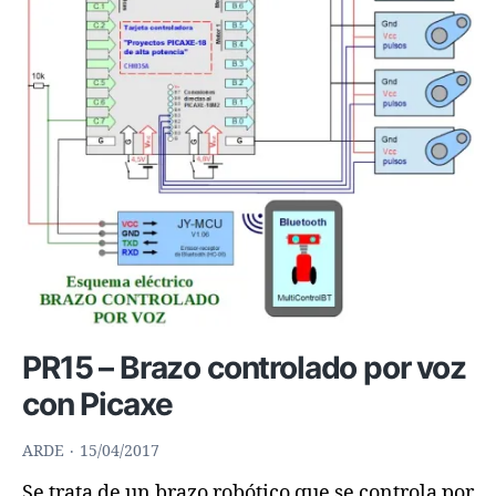
aprender
con
robots
programables
PR15 – Brazo controlado por voz
con Picaxe
ARDE
15/04/2017
Se trata de un brazo robótico que se controla por