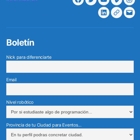
Facebook
Twitter
Youtube
Vimeo
Ins
Linkedin
Telegra
Cor
elec
Boletín
Nick para diferenciarte
Email
Nivel robótico
Provincia de tu Ciudad para Eventos...