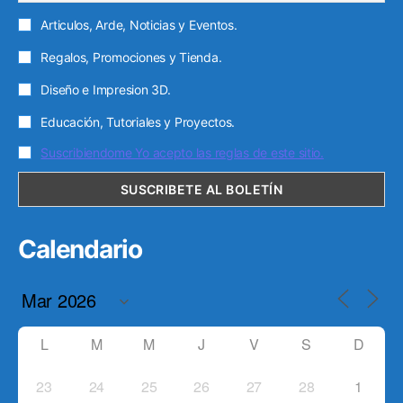
Articulos, Arde, Noticias y Eventos.
Regalos, Promociones y Tienda.
Diseño e Impresion 3D.
Educación, Tutoriales y Proyectos.
Suscribiendome Yo acepto las reglas de este sitio.
Calendario
L
M
M
J
V
S
D
23
24
25
26
27
28
1