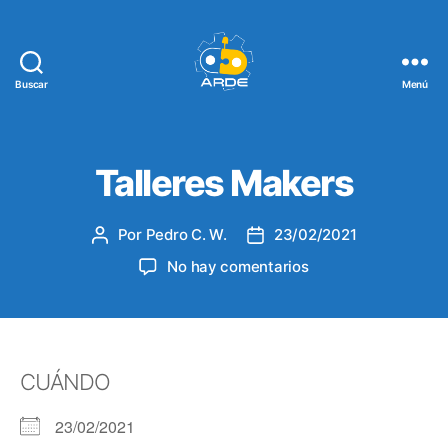
Buscar
Menú
Web
de
ARDE
Talleres Makers
Por
Pedro C. W.
23/02/2021
Autor
Fecha
de
de
en
No hay comentarios
la
la
Talleres
entrada
entrada
Makers
CUÁNDO
23/02/2021