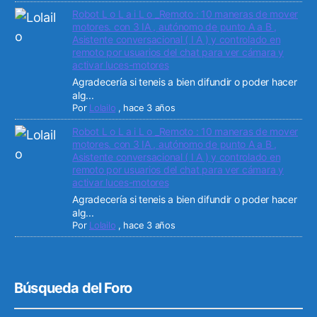
Robot L o L a i L o _Remoto : 10 maneras de mover
motores. con 3 IA , autónomo de punto A a B ,
Asistente conversacional ( I A ) y controlado en
remoto por usuarios del chat para ver cámara y
activar luces-motores
Agradecería si teneis a bien difundir o poder hacer
alg...
Por
Lolailo
,
hace 3 años
Robot L o L a i L o _Remoto : 10 maneras de mover
motores. con 3 IA , autónomo de punto A a B ,
Asistente conversacional ( I A ) y controlado en
remoto por usuarios del chat para ver cámara y
activar luces-motores
Agradecería si teneis a bien difundir o poder hacer
alg...
Por
Lolailo
,
hace 3 años
Búsqueda del Foro