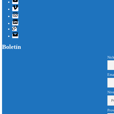
Vimeo
Instagram
Linkedin
Telegram
Correo
electrónico
Boletín
Nick
Ema
Nive
Prov