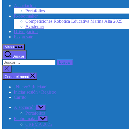
A-sociación
Portafolios
R-obotmaker
Competiciones Robotica Educativa Marina Alta 2025
Academia
D-ivulgación
E-xpresate
Menú
Buscar
Buscar:
Cerrar
la
búsqueda
Cerrar el menú
¿Nuevo? ¡Iníciate!
Iniciar sesión / Registro
Carrito
A-sociación
Mostrar
el
Portafolios
submenú
R-obotmaker
Mostrar
el
CREMA 2025
submenú