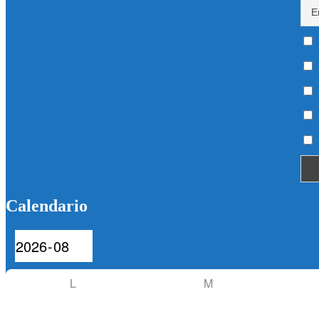
Calendario
L
M