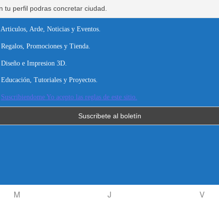
Articulos, Arde, Noticias y Eventos.
Regalos, Promociones y Tienda.
Diseño e Impresion 3D.
Educación, Tutoriales y Proyectos.
Suscribiendome Yo acepto las reglas de este sitio.
M
J
V