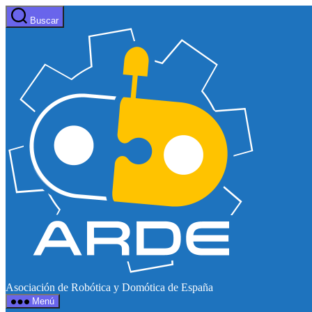
Saltar
Buscar
al
Web
contenido
de
ARDE
Asociación de Robótica y Domótica de España
Menú