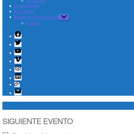
Academia
D-ivulgación
E-xpresate
Iniciar sesión / Registro
Mostrar
el
Carrito
submenú
Facebook
Twitter
Youtube
Vimeo
Instagram
Linkedin
Telegram
Correo
electrónico
SIGUIENTE EVENTO