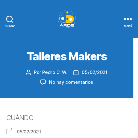
Buscar
Menú
Web
de
ARDE
Talleres Makers
Por
Pedro C. W.
05/02/2021
Autor
Fecha
de
de
en
No hay comentarios
la
la
Talleres
entrada
entrada
Makers
CUÁNDO
05/02/2021