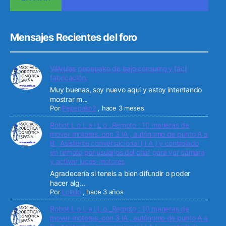
Mensajes Recientes del foro
Válvulas pepepako de bajo consumo y fácil
fabricación.
Muy buenas, soy nuevo aqui y estoy intentando
mostrar m...
Por
Pepepako2
,
hace 3 meses
Robot L o L a i L o _Remoto : 10 maneras de
mover motores. con 3 IA , autónomo de punto A a
B , Asistente conversacional ( I A ) y controlado
en remoto por usuarios del chat para ver cámara
y activar luces-motores
Agradecería si teneis a bien difundir o poder
hacer alg...
Por
Lolailo
,
hace 3 años
Robot L o L a i L o _Remoto : 10 maneras de
mover motores. con 3 IA , autónomo de punto A a