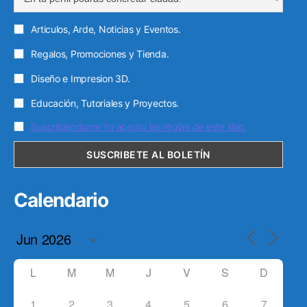
Articulos, Arde, Noticias y Eventos.
Regalos, Promociones y Tienda.
Diseño e Impresion 3D.
Educación, Tutoriales y Proyectos.
Suscribiendome Yo acepto las reglas de este sitio.
Calendario
L
M
M
J
V
S
D
1
2
3
4
5
6
7