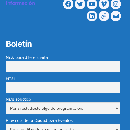
Información
Facebook
Twitter
Youtube
Vimeo
Insta
Linkedin
Telegram
Corre
electr
Boletín
Nick para diferenciarte
Email
Nivel robótico
Provincia de tu Ciudad para Eventos...