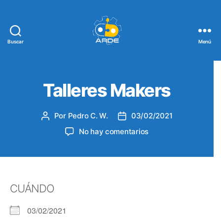
Buscar
Menú
Web
de
ARDE
Talleres Makers
Por
Pedro C. W.
03/02/2021
Autor
Fecha
de
de
en
No hay comentarios
la
la
Talleres
entrada
entrada
Makers
CUÁNDO
03/02/2021