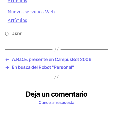
Respecto a
Artículos
Nuevos servicios Web
Respecto a
Artículos
ARDE
E
t
i
q
u
←
A.R.D.E. presente en CampusBot 2006
e
→
En busca del Robot "Personal"
t
a
s
Deja un comentario
Cancelar respuesta