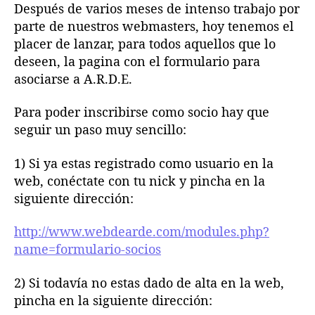
i
Después de varios meses de intenso trabajo por
l
l
d
parte de nuestros webmasters, hoy tenemos el
a
a
o
placer de lanzar, para todos aquellos que lo
e
e
e
deseen, la pagina con el formulario para
n
n
l
asociarse a A.R.D.E.
t
t
f
r
r
o
a
a
Para poder inscribirse como socio hay que
r
d
d
seguir un paso muy sencillo:
m
a
a
u
l
1) Si ya estas registrado como usuario en la
a
web, conéctate con tu nick y pincha en la
r
siguiente dirección:
i
o
http://www.webdearde.com/modules.php?
p
name=formulario-socios
a
r
2) Si todavía no estas dado de alta en la web,
a
pincha en la siguiente dirección:
a
s