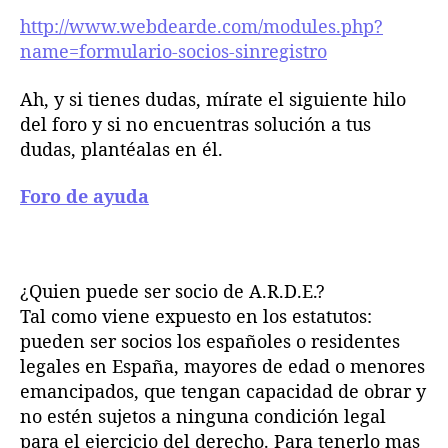
o
http://www.webdearde.com/modules.php?
c
name=formulario-socios-sinregistro
i
a
Ah, y si tienes dudas, mírate el siguiente hilo
r
del foro y si no encuentras solución a tus
s
dudas, plantéalas en él.
e
.
Foro de ayuda
¿Quien puede ser socio de A.R.D.E.?
Tal como viene expuesto en los estatutos:
pueden ser socios los españoles o residentes
legales en España, mayores de edad o menores
emancipados, que tengan capacidad de obrar y
no estén sujetos a ninguna condición legal
para el ejercicio del derecho. Para tenerlo mas