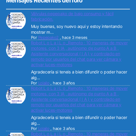
Mensajes Recientes del foro
Válvulas pepepako de bajo consumo y fácil
fabricación.
Muy buenas, soy nuevo aqui y estoy intentando
mostrar m...
Por
Pepepako2
,
hace 3 meses
Robot L o L a i L o _Remoto : 10 maneras de mover
motores. con 3 IA , autónomo de punto A a B ,
Asistente conversacional ( I A ) y controlado en
remoto por usuarios del chat para ver cámara y
activar luces-motores
Agradecería si teneis a bien difundir o poder hacer
alg...
Por
Lolailo
,
hace 3 años
Robot L o L a i L o _Remoto : 10 maneras de mover
motores. con 3 IA , autónomo de punto A a B ,
Asistente conversacional ( I A ) y controlado en
remoto por usuarios del chat para ver cámara y
activar luces-motores
Agradecería si teneis a bien difundir o poder hacer
alg...
Por
Lolailo
,
hace 3 años
Robot L o L a i L o _Remoto : 10 maneras de mover