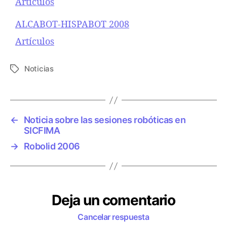
Respecto a
Artículos
ALCABOT-HISPABOT 2008
Respecto a
Artículos
Noticias
E
t
i
q
u
←
Noticia sobre las sesiones robóticas en
e
SICFIMA
t
→
Robolid 2006
a
s
Deja un comentario
Cancelar respuesta