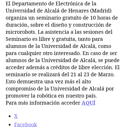
i
El Departamento de Electrónica de la
l
l
n
Universidad de Alcalá de Henares (Madrid)
a
a
a
organiza un seminario gratuíto de 10 horas de
e
e
r
duración, sobre el diseño y construcción de
n
n
i
microrobots. La asistencia a las sesiones del
t
t
o
r
r
Seminario es libre y gratuita, tanto para
g
a
a
alumnos de la Universidad de Alcalá, como
r
d
d
a
para cualquier otro interesado. En caso de ser
a
a
t
alumnos de la Universidad de Alcalá, se puede
u
acceder además a créditos de libre elección. El
í
seminario se realizará del 21 al 23 de Marzo.
t
Esto demuestra una vez más el alto
o
compromiso de la Universidad de Alcalá por
d
promover la robótica en nuestro país.
e
Para más información acceder
AQUÍ
R
o
b
X
ó
Facebook
t