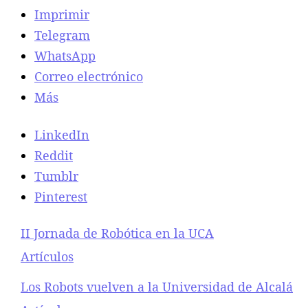
Imprimir
i
c
Telegram
a
WhatsApp
e
Correo electrónico
n
M
Más
a
d
LinkedIn
r
i
Reddit
d
Tumblr
Pinterest
II Jornada de Robótica en la UCA
Respecto a
Artículos
Los Robots vuelven a la Universidad de Alcalá