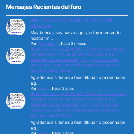
Mensajes Recientes del foro
Válvulas pepepako de bajo consumo y fácil
fabricación.
Muy buenas, soy nuevo aqui y estoy intentando
mostrar m...
Por
Pepepako2
,
hace 3 meses
Robot L o L a i L o _Remoto : 10 maneras de mover
motores. con 3 IA , autónomo de punto A a B ,
Asistente conversacional ( I A ) y controlado en
remoto por usuarios del chat para ver cámara y
activar luces-motores
Agradecería si teneis a bien difundir o poder hacer
alg...
Por
Lolailo
,
hace 3 años
Robot L o L a i L o _Remoto : 10 maneras de mover
motores. con 3 IA , autónomo de punto A a B ,
Asistente conversacional ( I A ) y controlado en
remoto por usuarios del chat para ver cámara y
activar luces-motores
Agradecería si teneis a bien difundir o poder hacer
alg...
Por
Lolailo
,
hace 3 años