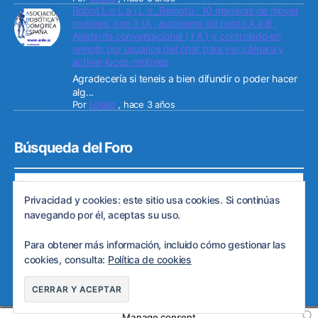
Robot L o L a i L o _Remoto : 10 maneras de mover
motores. con 3 IA , autónomo de punto A a B ,
Asistente conversacional ( I A ) y controlado en
remoto por usuarios del chat para ver cámara y
activar luces-motores
Agradecería si teneis a bien difundir o poder hacer
alg...
Por
Lolailo
,
hace 3 años
Búsqueda del Foro
Privacidad y cookies: este sitio usa cookies. Si continúas
navegando por él, aceptas su uso.
Para obtener más información, incluido cómo gestionar las
© 2026
Web de ARDE
Subir
↑
cookies, consulta:
Política de cookies
Política de privacidad
Manage consent