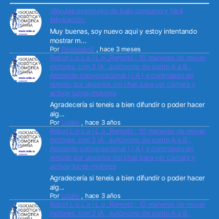
Válvulas pepepako de bajo consumo y fácil
fabricación.
Muy buenas, soy nuevo aqui y estoy intentando
mostrar m...
Por
Pepepako2
,
hace 3 meses
Robot L o L a i L o _Remoto : 10 maneras de mover
motores. con 3 IA , autónomo de punto A a B ,
Asistente conversacional ( I A ) y controlado en
remoto por usuarios del chat para ver cámara y
activar luces-motores
Agradecería si teneis a bien difundir o poder hacer
alg...
Por
Lolailo
,
hace 3 años
Robot L o L a i L o _Remoto : 10 maneras de mover
motores. con 3 IA , autónomo de punto A a B ,
Asistente conversacional ( I A ) y controlado en
remoto por usuarios del chat para ver cámara y
activar luces-motores
Agradecería si teneis a bien difundir o poder hacer
alg...
Por
Lolailo
,
hace 3 años
Robot L o L a i L o _Remoto : 10 maneras de mover
motores. con 3 IA , autónomo de punto A a B ,