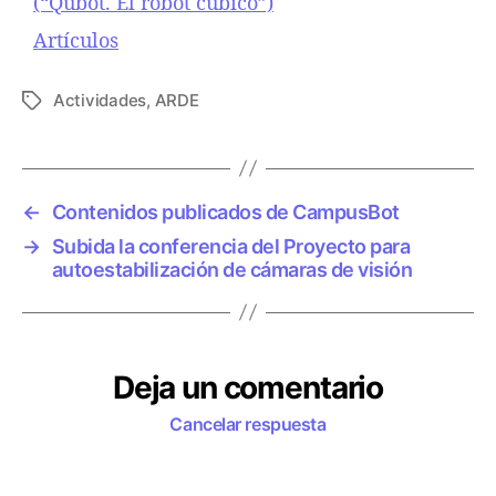
(“Qubot. El robot cúbico”)
P
r
Respecto a
Artículos
o
y
e
Actividades
,
ARDE
E
c
t
t
i
o
q
p
u
←
Contenidos publicados de CampusBot
a
e
→
Subida la conferencia del Proyecto para
r
t
autoestabilización de cámaras de visión
a
a
a
s
u
t
o
Deja un comentario
e
s
Cancelar respuesta
t
a
b