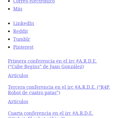
Correo electrónico
i
Más
a
e
n
LinkedIn
e
Reddit
l
i
Tumblr
r
Pinterest
c
#
Primera conferencia en el irc #A.R.D.E.
A
(“Cube Begins” de Juan González)
.
R
Respecto a
Artículos
.
D
Tercera conferencia en el irc #A.R.D.E. (“R4P.
.
Robot de cuatro patas”)
E
Respecto a
Artículos
.
(
Cuarta conferencia en el irc #A.R.D.E.
“