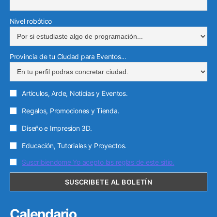
c
a
t
s
Nivel robótico
r
a
s
ó
)
Provincia de tu Ciudad para Eventos...
n
i
c
Articulos, Arde, Noticias y Eventos.
o
Regalos, Promociones y Tienda.
Diseño e Impresion 3D.
Educación, Tutoriales y Proyectos.
Suscribiendome Yo acepto las reglas de este sitio.
Calendario