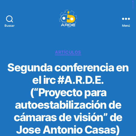
Buscar
Menú
W
e
b
d
C
ARTÍCULOS
e
a
Segunda conferencia en
A
t
R
e
el irc #A.R.D.E.
D
g
E
o
(“Proyecto para
r
í
autoestabilización de
a
s
cámaras de visión” de
Jose Antonio Casas)