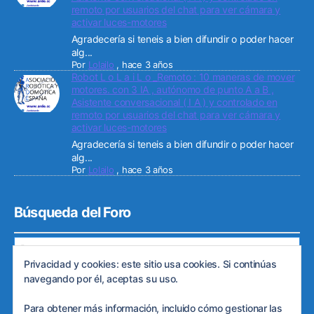
remoto por usuarios del chat para ver cámara y
activar luces-motores
Agradecería si teneis a bien difundir o poder hacer
alg...
Por
Lolailo
,
hace 3 años
Robot L o L a i L o _Remoto : 10 maneras de mover
motores. con 3 IA , autónomo de punto A a B ,
Asistente conversacional ( I A ) y controlado en
remoto por usuarios del chat para ver cámara y
activar luces-motores
Agradecería si teneis a bien difundir o poder hacer
alg...
Por
Lolailo
,
hace 3 años
Búsqueda del Foro
Privacidad y cookies: este sitio usa cookies. Si continúas
navegando por él, aceptas su uso.
Para obtener más información, incluido cómo gestionar las