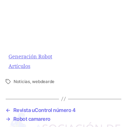
Generación Robot
Respecto a
Artículos
Noticias
,
webdearde
E
t
i
q
u
←
Revista uControl número 4
e
→
Robot camarero
t
a