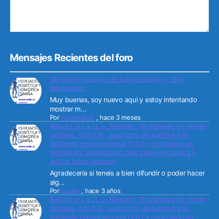
Mensajes Recientes del foro
Válvulas pepepako de bajo consumo y fácil
fabricación.
Muy buenas, soy nuevo aqui y estoy intentando
mostrar m...
Por
Pepepako2
,
hace 3 meses
Robot L o L a i L o _Remoto : 10 maneras de mover
motores. con 3 IA , autónomo de punto A a B ,
Asistente conversacional ( I A ) y controlado en
remoto por usuarios del chat para ver cámara y
activar luces-motores
Agradecería si teneis a bien difundir o poder hacer
alg...
Por
Lolailo
,
hace 3 años
Robot L o L a i L o _Remoto : 10 maneras de mover
motores. con 3 IA , autónomo de punto A a B ,
Asistente conversacional ( I A ) y controlado en