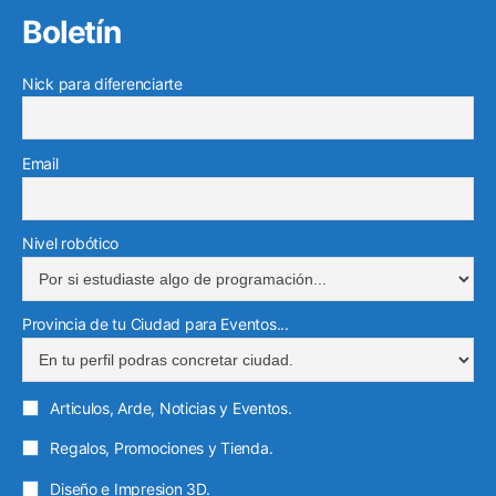
b
t
u
o
a
Boletín
k
e
r
o
e
b
g
e
g
e
o
r
e
r
Nick para diferenciarte
d
r
o
k
a
i
a
e
m
n
m
l
Email
e
c
t
Nivel robótico
r
ó
Provincia de tu Ciudad para Eventos...
n
i
c
Articulos, Arde, Noticias y Eventos.
o
Regalos, Promociones y Tienda.
Diseño e Impresion 3D.