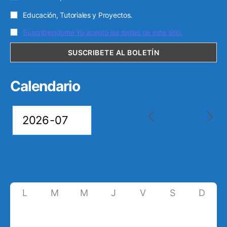
Educación, Tutoriales y Proyectos.
Suscribiendome Yo acepto las reglas de este sitio.
Calendario
L
M
M
J
V
S
D
29
30
1
2
3
4
5