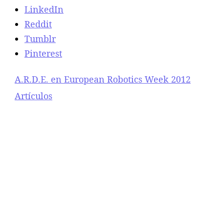
LinkedIn
n
o
Reddit
,
Tumblr
A
Pinterest
X
E
L
A.R.D.E. en European Robotics Week 2012
Respecto a
Artículos