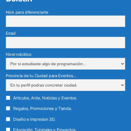
o
e
b
g
e
g
e
o
r
e
r
Nick para diferenciarte
d
r
o
k
a
i
a
e
m
n
m
l
Email
e
c
t
Nivel robótico
r
ó
Provincia de tu Ciudad para Eventos...
n
i
c
Articulos, Arde, Noticias y Eventos.
o
Regalos, Promociones y Tienda.
Diseño e Impresion 3D.
Educación, Tutoriales y Proyectos.