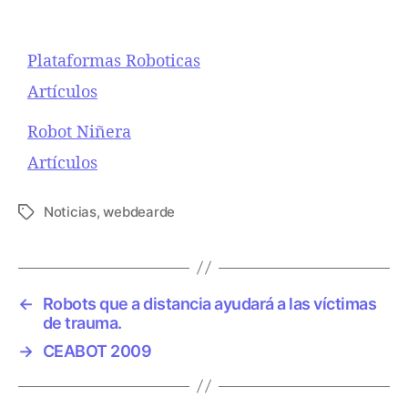
Plataformas Roboticas
Respecto a
Artículos
Robot Niñera
Respecto a
Artículos
Noticias
,
webdearde
E
t
i
q
u
←
Robots que a distancia ayudará a las víctimas
e
de trauma.
t
→
CEABOT 2009
a
s