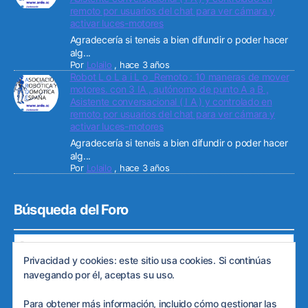
remoto por usuarios del chat para ver cámara y
activar luces-motores
Agradecería si teneis a bien difundir o poder hacer
alg...
Por
Lolailo
,
hace 3 años
Robot L o L a i L o _Remoto : 10 maneras de mover
motores. con 3 IA , autónomo de punto A a B ,
Asistente conversacional ( I A ) y controlado en
remoto por usuarios del chat para ver cámara y
activar luces-motores
Agradecería si teneis a bien difundir o poder hacer
alg...
Por
Lolailo
,
hace 3 años
Búsqueda del Foro
Privacidad y cookies: este sitio usa cookies. Si continúas
navegando por él, aceptas su uso.
Para obtener más información, incluido cómo gestionar las