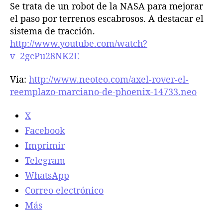
o
Se trata de un robot de la NASA para mejorar
l
l
t
el paso por terrenos escabrosos. A destacar el
a
a
a
sistema de tracción.
e
e
d
http://www.youtube.com/watch?
n
n
o
v=2gcPu28NK2E
t
t
s
r
r
r
a
a
Via:
http://www.neoteo.com/axel-rover-el-
u
d
d
reemplazo-marciano-de-phoenix-14733.neo
e
a
a
d
a
X
s
Facebook
t
Imprimir
o
d
Telegram
o
WhatsApp
t
Correo electrónico
e
r
Más
r
e