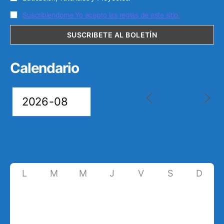
Suscribiendome Yo acepto las reglas de este sitio.
Calendario
L
M
M
J
V
S
D
27
28
29
30
31
1
2
8
3
4
5
6
7
9