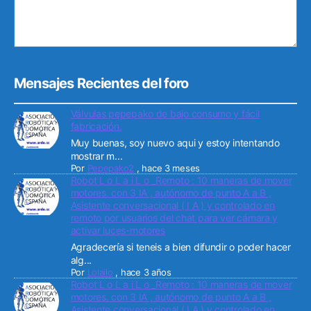
Mensajes Recientes del foro
Válvulas pepepako de bajo consumo y fácil
fabricación.
Muy buenas, soy nuevo aqui y estoy intentando
mostrar m...
Por
Pepepako2
,
hace 3 meses
Robot L o L a i L o _Remoto : 10 maneras de mover
motores. con 3 IA , autónomo de punto A a B ,
Asistente conversacional ( I A ) y controlado en
remoto por usuarios del chat para ver cámara y
activar luces-motores
Agradecería si teneis a bien difundir o poder hacer
alg...
Por
Lolailo
,
hace 3 años
Robot L o L a i L o _Remoto : 10 maneras de mover
motores. con 3 IA , autónomo de punto A a B ,
Asistente conversacional ( I A ) y controlado en