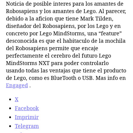
o
Noticia de posible interes para los amantes de
l
l
S
Robosapiens y los amantes de Lego. Al parecer,
a
a
a
debido a la aficion que tiene Mark Tilden,
e
e
p
diseñador del Robosapiens, por los Lego y en
n
n
i
concreto por Lego MindStorms, una “feature”
t
t
e
r
r
desconocida es que el habitaculo de la mochila
n
a
a
del Robosapiens permite que encaje
s
d
d
c
perfectamente el cerebro del futuro Lego
a
a
o
MindStorms NXT para poder controlarlo
n
usando todas las ventajas que tiene el producto
c
de Lego, como es BlueTooth o USB. Mas info en
e
Engaged
.
r
e
X
b
r
Facebook
o
Imprimir
d
Telegram
e
L