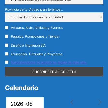
ó
Provincia de tu Ciudad para Eventos...
n
i
c
Articulos, Arde, Noticias y Eventos.
o
Regalos, Promociones y Tienda.
Diseño e Impresion 3D.
Educación, Tutoriales y Proyectos.
Suscribiendome Yo acepto las reglas de este sitio.
Calendario