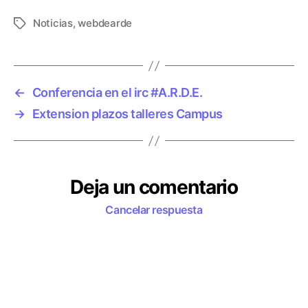
Noticias
,
webdearde
E
t
i
q
u
←
Conferencia en el irc #A.R.D.E.
e
→
Extension plazos talleres Campus
t
a
s
Deja un comentario
Cancelar respuesta