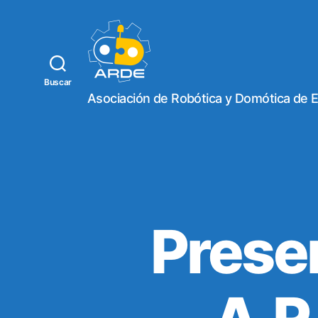
Buscar
W
Asociación de Robótica y Domótica de 
e
b
d
e
A
R
D
E
Prese