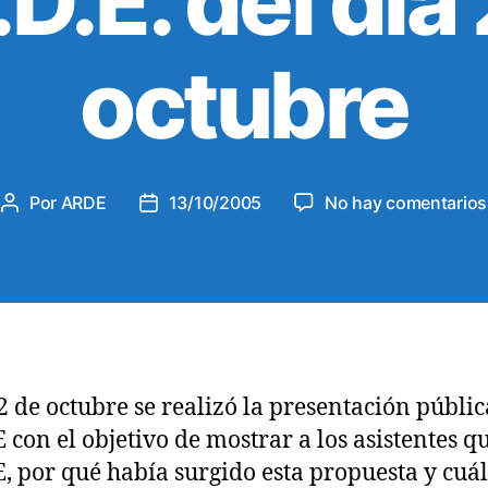
D.E. del dia
s
octubre
Por
ARDE
13/10/2005
No hay comentarios
A
F
u
e
t
c
o
h
r
a
d
d
e
e
l
l
 2 de octubre se realizó la presentación públic
a
a
E con el objetivo de mostrar a los asistentes q
e
e
n
n
E, por qué había surgido esta propuesta y cuá