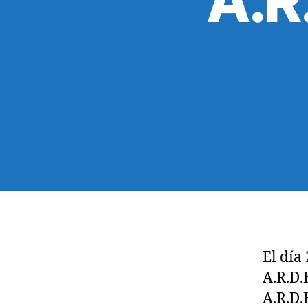
A.R.
El día
A.R.D.
A.R.D.