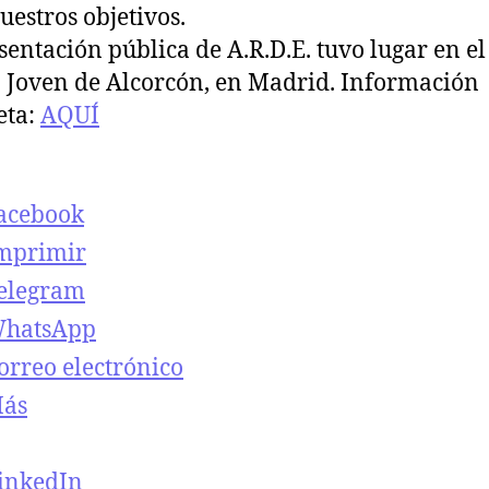
t
t
uestros objetivos.
r
r
sentación pública de A.R.D.E. tuvo lugar en el
a
a
 Joven de Alcorcón, en Madrid. Información
d
d
a
a
eta:
AQUÍ
acebook
mprimir
elegram
hatsApp
orreo electrónico
ás
inkedIn