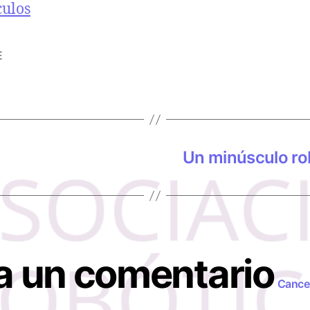
ecto a
culos
E
Un minúsculo rob
a un comentario
Cancel