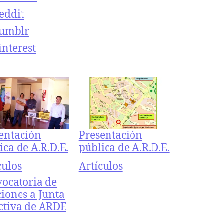
eddit
umblr
interest
entación
Presentación
ica de A.R.D.E.
pública de A.R.D.E.
ecto a
culos
Respecto a
Artículos
ocatoria de
ciones a Junta
ctiva de ARDE