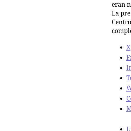
eran n
La pre
Centro
compl
X
F
I
T
W
C
M
L