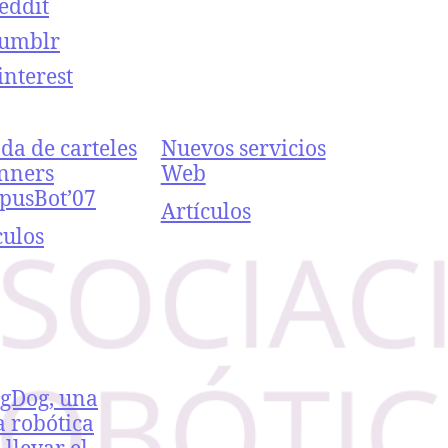
eddit
umblr
interest
da de carteles
Nuevos servicios
nners
Web
pusBot’07
Respecto a
Artículos
ecto a
culos
igDog, una
 robótica
 llevar el