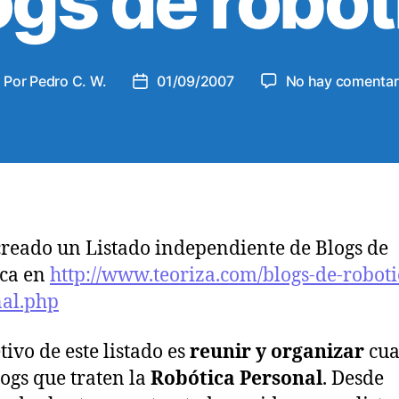
ogs de robót
s
Por
Pedro C. W.
01/09/2007
No hay comentar
F
e
c
h
a
d
e
l
creado un Listado independiente de Blogs de
a
ica en
http://www.teoriza.com/blogs-de-roboti
e
n
al.php
t
r
tivo de este listado es
reunir y organizar
cua
a
ogs que traten la
Robótica Personal
. Desde
d