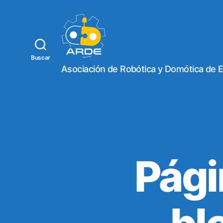
Buscar
W
Asociación de Robótica y Domótica de 
e
b
d
e
A
R
D
E
Pági