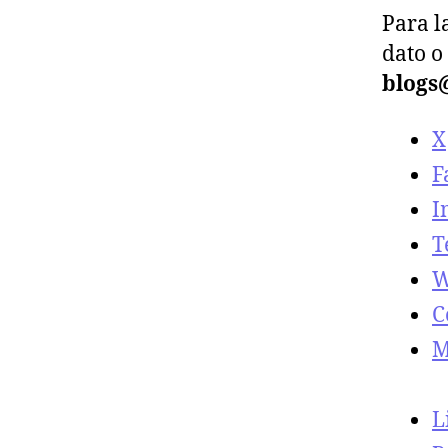
Para l
dato o
blogs
X
F
I
T
W
C
M
L