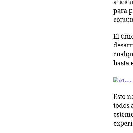
aficio
a
para p
comun
El úni
desarr
cualqu
hasta 
Esto n
todos 
estemo
experi