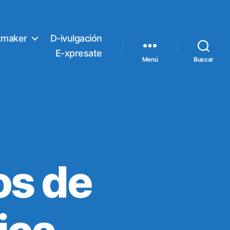
tmaker
D-ivulgación
E-xpresate
Menú
Buscar
os de