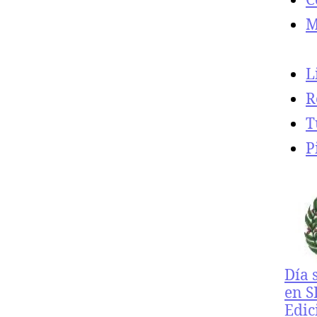
M
L
R
T
P
Día 
en S
Edic