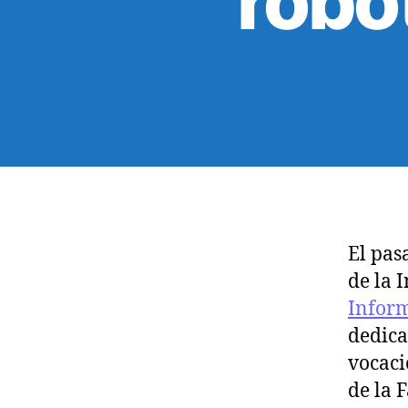
robó
El pas
de la 
Inform
dedica
vocaci
de la 