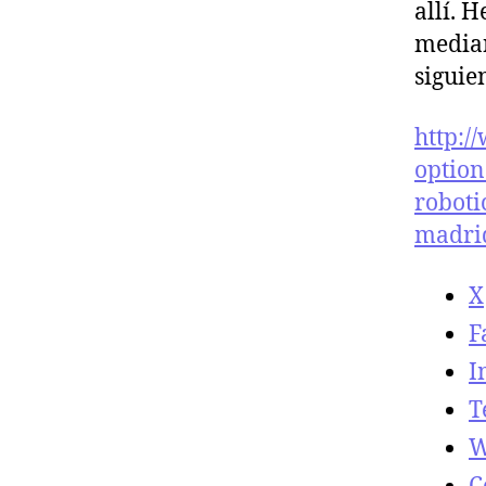
allí. 
median
siguien
http:
option
roboti
madri
X
F
I
T
W
C