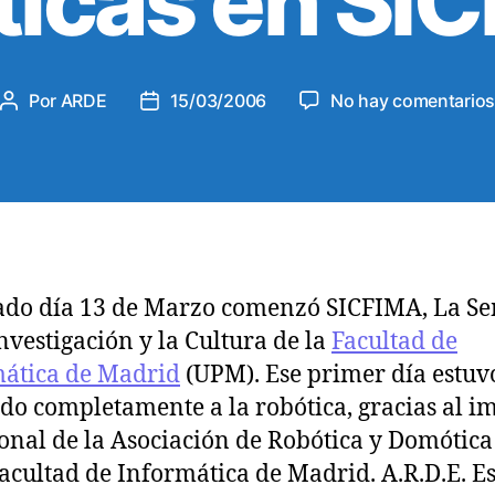
ticas en SI
s
Por
ARDE
15/03/2006
No hay comentario
A
F
u
e
t
c
o
h
r
a
d
d
e
e
l
l
ado día 13 de Marzo comenzó SICFIMA, La S
a
a
Investigación y la Cultura de la
Facultad de
e
e
n
n
ática de Madrid
(UPM). Ese primer día estuv
t
t
do completamente a la robótica, gracias al i
r
r
onal de la Asociación de Robótica y Domótica
a
a
Facultad de Informática de Madrid. A.R.D.E. E
d
d