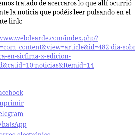
a
a
Hemos tratado de acercaros lo que allí ocurrió
te la noticia que podéis leer pulsando en el
te link:
//www.webdearde.com/index.php?
=com_content&view=article&id=482:dia-sobr
ca-en-sicfima-x-edicion-
d&catid=10:noticias&Itemid=14
acebook
mprimir
elegram
hatsApp
orreo electrónico