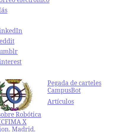
ás
inkedIn
eddit
umblr
interest
Pegada de carteles
CampusBot
Respecto a
Artículos
sobre Robótica
ICFIMA X
ion. Madrid.