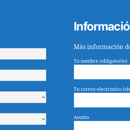
e
b
o
Informaci
o
k
Más información d
Tu nombre (obligatorio)
Tu correo electrónico (ob
Asunto