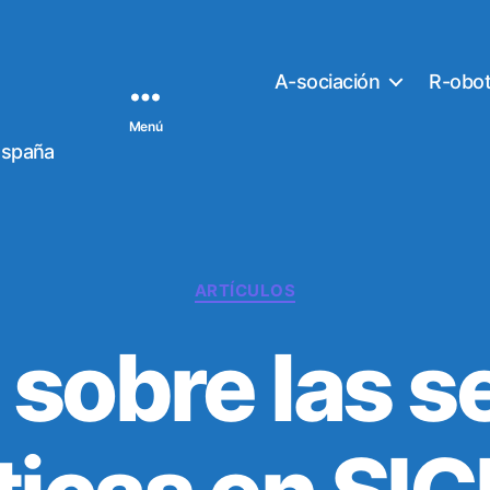
A-sociación
R-obo
Menú
España
C
ARTÍCULOS
a
t
 sobre las 
e
g
o
r
í
a