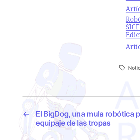
Resp
Artí
Robó
SIC
Edic
Resp
Artí
Noti
E
t
i
q
u
e
←
El BigDog, una mula robótica pa
t
a
equipaje de las tropas
s