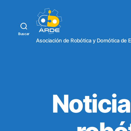
Buscar
W
Asociación de Robótica y Domótica de 
e
b
d
e
A
R
D
E
Noticia